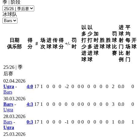
季 | 阶段
冰球队
以
以
进
平
多
少
加
罚
球
均
日期
得
场
进
传
得
罚
打
打
时
胜
胜
球
射
每
开
#
+/-
俱乐部
分
次
球
球
分
时
少
多
进
球
球
比
门
场
球
进
进
球
赛
比
射
球
球
例
门
25/26 | 季
后赛
02.04.2026
Ugra
-
4:0
17
1
0
0
0
-2
0
0
0
0
0
0
0
2
0.0
0
Bars
30.03.2026
Bars
-
4:3
17
1
0
0
0
0
0
0
0
0
0
0
0
3
0.0
0
Ugra
28.03.2026
Bars
-
0:3
17
1
0
0
0
-1
0
0
0
0
0
0
0
1
0.0
1
Ugra
25.03.2026