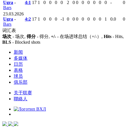
Ugra
-
4:1
17
1
0
0
0
0
2
0
0
0
0
0
0
0
-
0
Bars
23.03.2026
Ugra
-
4:2
17
1
0
0
0
-1
0
0
0
0
0
0
0
1
0.0
0
Bars
词汇表
场次
- 场次,
得分
- 得分,
+/-
- 在场进球总结（+/-）,
Hits
- Hits,
BLS
- Blocked shots
新闻
多媒体
日历
表格
球员
俱乐部
关于联赛
聯絡人