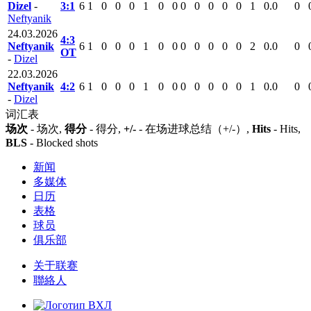
Dizel
-
3:1
6
1
0
0
0
1
0
0
0
0
0
0
0
1
0.0
0
Neftyanik
24.03.2026
4:3
Neftyanik
6
1
0
0
0
1
0
0
0
0
0
0
0
2
0.0
0
ОТ
-
Dizel
22.03.2026
Neftyanik
4:2
6
1
0
0
0
1
0
0
0
0
0
0
0
1
0.0
0
-
Dizel
词汇表
场次
- 场次,
得分
- 得分,
+/-
- 在场进球总结（+/-）,
Hits
- Hits,
BLS
- Blocked shots
新闻
多媒体
日历
表格
球员
俱乐部
关于联赛
聯絡人