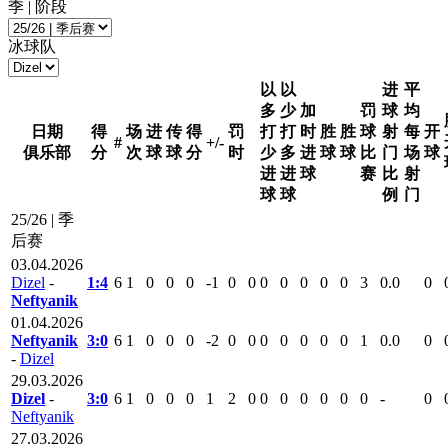
季 | 阶段
冰球队
以
以
进
平
多
少
加
罚
球
均
日期
得
场
进
传
得
罚
打
打
时
胜
胜
球
射
每
开
#
+/-
俱乐部
分
次
球
球
分
时
少
多
进
球
球
比
门
场
球
进
进
球
赛
比
射
球
球
例
门
25/26 | 季
后赛
03.04.2026
Dizel
-
1:4
6
1
0
0
0
-1
0
0
0
0
0
0
0
3
0.0
0
Neftyanik
01.04.2026
Neftyanik
3:0
6
1
0
0
0
-2
0
0
0
0
0
0
0
1
0.0
0
-
Dizel
29.03.2026
Dizel
-
3:0
6
1
0
0
0
1
2
0
0
0
0
0
0
0
-
0
Neftyanik
27.03.2026