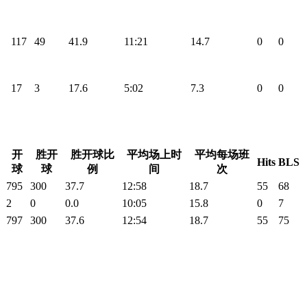
117
49
41.9
11:21
14.7
0
0
17
3
17.6
5:02
7.3
0
0
开
胜开
胜开球比
平均场上时
平均每场班
Hits
BLS
球
球
例
间
次
795
300
37.7
12:58
18.7
55
68
2
0
0.0
10:05
15.8
0
7
797
300
37.6
12:54
18.7
55
75