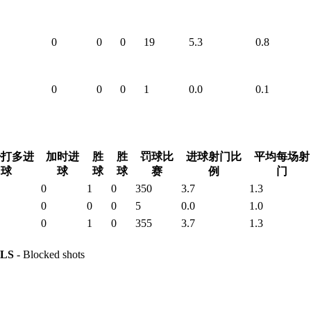
0
0
0
19
5.3
0.8
0
0
0
1
0.0
0.1
少打多进
加时进
胜
胜
罚球比
进球射门比
平均每场射
球
球
球
球
赛
例
门
0
1
0
350
3.7
1.3
0
0
0
5
0.0
1.0
0
1
0
355
3.7
1.3
LS
- Blocked shots