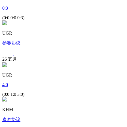
0
:
3
(0:0 0:0 0:3)
UGR
参赛协议
26
五月
UGR
4
:
0
(0:0 1:0 3:0)
KHM
参赛协议