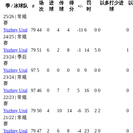
场
进
传
得
罚
以多打少进
以
季 / 冰球队
#
+/-
次
球
球
分
时
球
25/26 | 常规
赛
Yuzhny Ural
79
44
0
4
4
-11
6
0
0
0
24/25 | 常规
赛
Yuzhny Ural
79
51
6
2
8
-1
14
5
0
1
23/24 | 季后
赛
Yuzhny Ural
97
5
0
0
0
0
9
0
0
0
23/24 | 常规
赛
Yuzhny Ural
97
46
0
7
7
5
16
0
0
0
22/23 | 常规
赛
Yuzhny Ural
79
50
4
10
14
-6
35
2
2
0
21/22 | 常规
赛
Yuzhny Ural
79
47
2
6
8
-4
23
2
0
0