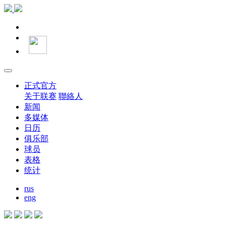
正式官方
关于联赛
聯絡人
新闻
多媒体
日历
俱乐部
球员
表格
统计
rus
eng