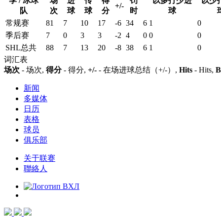
季 / 冰球
场
进
传
得
罚
以多打少进
以少
+/-
队
次
球
球
分
时
球
常规赛
81
7
10
17
-6
34
6
1
0
季后赛
7
0
3
3
-2
4
0
0
0
SHL总共
88
7
13
20
-8
38
6
1
0
词汇表
场次
- 场次,
得分
- 得分,
+/-
- 在场进球总结（+/-）,
Hits
- Hits,
B
新闻
多媒体
日历
表格
球员
俱乐部
关于联赛
聯絡人