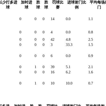
以少打多进
加时进
胜
胜
罚球比
进球射门比
平均每场
球
球
球
球
赛
例
门
0
0
0
14
0.0
1.1
0
0
0
4
0.0
0.8
0
0
0
42
4.8
2.5
0
0
0
3
33.3
1.5
0
0
0
6
0.0
0.9
0
1
0
39
5.1
2.1
0
0
0
16
6.2
1.6
0
1
0
10
10.0
0.7