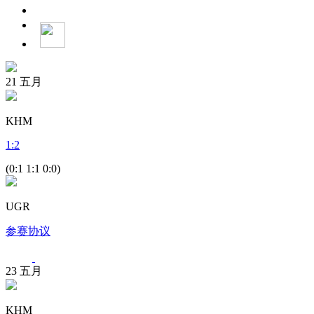
21
五月
KHM
1
:
2
(0:1 1:1 0:0)
UGR
参赛协议
23
五月
KHM