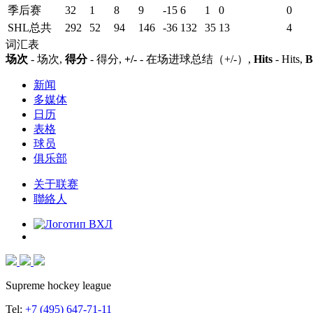
季后赛
32
1
8
9
-15
6
1
0
0
SHL总共
292
52
94
146
-36
132
35
13
4
词汇表
场次
- 场次,
得分
- 得分,
+/-
- 在场进球总结（+/-）,
Hits
- Hits,
B
新闻
多媒体
日历
表格
球员
俱乐部
关于联赛
聯絡人
Supreme hockey league
Tel:
+7 (495) 647-71-11