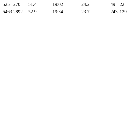
525
270
51.4
19:02
24.2
49
22
5463
2892
52.9
19:34
23.7
243
129