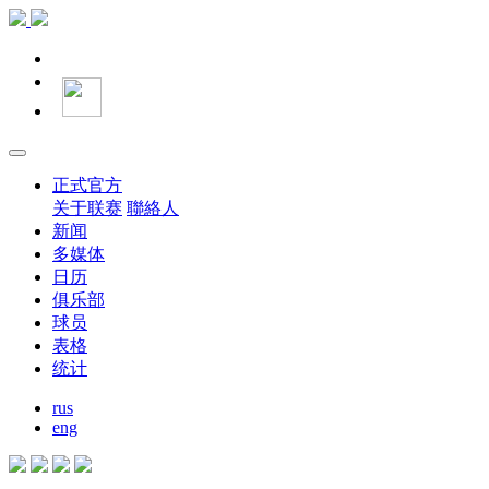
正式官方
关于联赛
聯絡人
新闻
多媒体
日历
俱乐部
球员
表格
统计
rus
eng