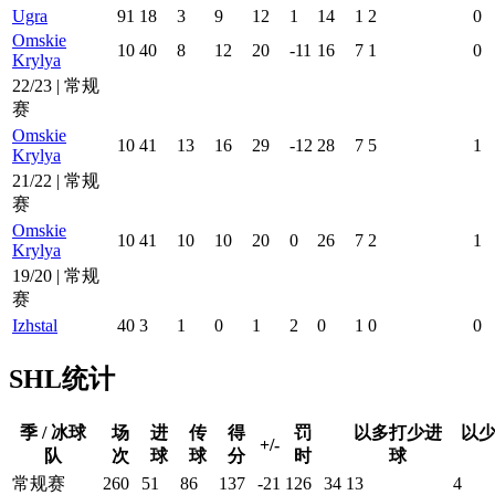
Ugra
91
18
3
9
12
1
14
1
2
0
Omskie
10
40
8
12
20
-11
16
7
1
0
Krylya
22/23 | 常规
赛
Omskie
10
41
13
16
29
-12
28
7
5
1
Krylya
21/22 | 常规
赛
Omskie
10
41
10
10
20
0
26
7
2
1
Krylya
19/20 | 常规
赛
Izhstal
40
3
1
0
1
2
0
1
0
0
SHL统计
季 / 冰球
场
进
传
得
罚
以多打少进
以
+/-
队
次
球
球
分
时
球
常规赛
260
51
86
137
-21
126
34
13
4