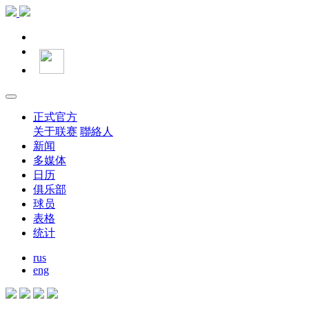
正式官方
关于联赛
聯絡人
新闻
多媒体
日历
俱乐部
球员
表格
统计
rus
eng