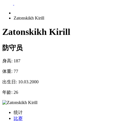
Zatonskikh Kirill
Zatonskikh Kirill
防守员
身高:
187
体重:
77
出生日:
10.03.2000
年龄:
26
统计
比赛