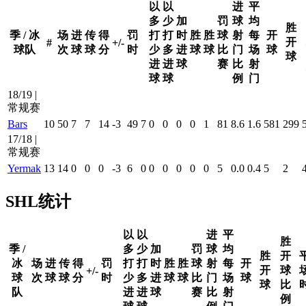
以
以
进
平
多
少
加
罚
球
均
胜
季 / 冰
场
进
传
得
罚
打
打
时
胜
胜
球
射
每
开
开
#
+/-
球队
次
球
球
分
时
少
多
进
球
球
比
门
场
球
球
进
进
球
赛
比
射
球
球
例
门
18/19 |
常规赛
Bars
10
50
7
7
14
-3
49
7
0
0
0
0
1
81
8.6
1.6
581
299
17/18 |
常规赛
Yermak
13
14
0
0
0
-3
6
0
0
0
0
0
0
5
0.0
0.4
5
2
SHL统计
以
以
进
平
胜
季 /
多
少
加
罚
球
均
胜
开
冰
场
进
传
得
罚
打
打
时
胜
胜
球
射
每
开
开
球
+/-
球
次
球
球
分
时
少
多
进
球
球
比
门
场
球
球
比
队
进
进
球
赛
比
射
例