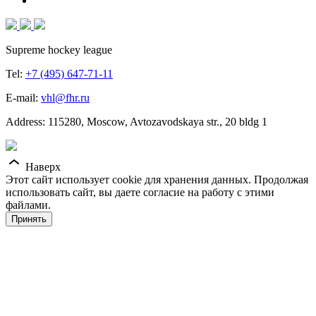
Supreme hockey league
Tel:
+7 (495) 647-71-11
E-mail:
vhl@fhr.ru
Address: 115280, Moscow, Avtozavodskaya str., 20 bldg 1
Наверх
Этот сайт использует cookie для хранения данных. Продолжая
использовать сайт, вы даете согласие на работу с этими
файлами.
Принять