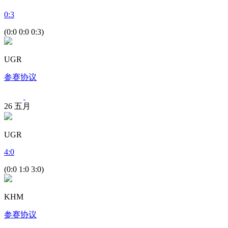
0
:
3
(0:0 0:0 0:3)
UGR
参赛协议
26
五月
UGR
4
:
0
(0:0 1:0 3:0)
KHM
参赛协议