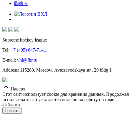
聯絡人
Supreme hockey league
Tel:
+7 (495) 647-71-11
E-mail:
vhl@fhr.ru
Address: 115280, Moscow, Avtozavodskaya str., 20 bldg 1
Наверх
Этот сайт использует cookie для хранения данных. Продолжая
использовать сайт, вы даете согласие на работу с этими
файлами.
Принять