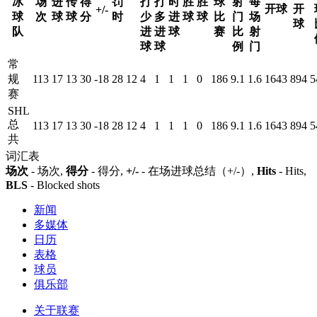
冰
场
进
传
得
罚
打
打
时
胜
胜
球
射
每
开球
开
+/-
球
次
球
球
分
时
少
多
进
球
球
比
门
场
球
队
进
进
球
赛
比
射
球
球
例
门
常
规
113
17
13
30
-18
28
12
4
1
1
1
0
186
9.1
1.6
1643
894
5
赛
SHL
总
113
17
13
30
-18
28
12
4
1
1
1
0
186
9.1
1.6
1643
894
5
共
词汇表
场次
- 场次,
得分
- 得分,
+/-
- 在场进球总结（+/-）,
Hits
- Hits,
BLS
- Blocked shots
新闻
多媒体
日历
表格
球员
俱乐部
关于联赛