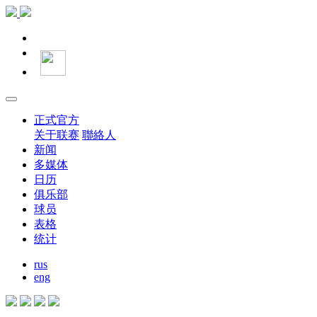
正式官方
关于联赛
聯絡人
新闻
多媒体
日历
俱乐部
球员
表格
统计
rus
eng