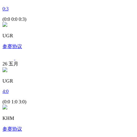
0
:
3
(0:0 0:0 0:3)
UGR
参赛协议
26
五月
UGR
4
:
0
(0:0 1:0 3:0)
KHM
参赛协议