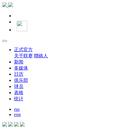
正式官方
关于联赛
聯絡人
新闻
多媒体
日历
俱乐部
球员
表格
统计
rus
eng