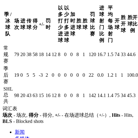
以
以
进
平
季 /
多
少
加
罚
球
均
胜
胜开
冰
场
进
传
得
罚
打
打
时
胜
胜
球
射
每
开
开
球比
+/-
球
次
球
球
分
时
少
多
进
球
球
比
门
场
球
球
例
队
进
进
球
赛
比
射
球
球
例
门
常
规
79
20
38
58
18
14
12
8
0
0
8
1
120
16.7
1.5
74
33
44.6
赛
季
后
19
0
5
5
-3
2
0
0
0
0
0
0
22
0.0
1.2
1
1
100.0
赛
SHL
总
98
20
43
63
15
16
12
8
0
0
8
1
142
14.1
1.4
75
34
45.3
共
词汇表
场次
- 场次,
得分
- 得分,
+/-
- 在场进球总结（+/-）,
Hits
- Hits,
BLS
- Blocked shots
新闻