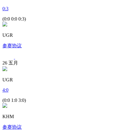
0
:
3
(0:0 0:0 0:3)
UGR
参赛协议
26
五月
UGR
4
:
0
(0:0 1:0 3:0)
KHM
参赛协议