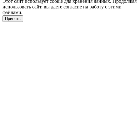
Этот сайт использует cookie для хранения данных. Продолжая
использовать сайт, вы даете согласие на работу с этими
файлами.
Принять