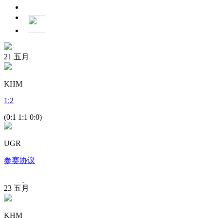
21
五月
KHM
1
:
2
(0:1 1:1 0:0)
UGR
参赛协议
23
五月
KHM