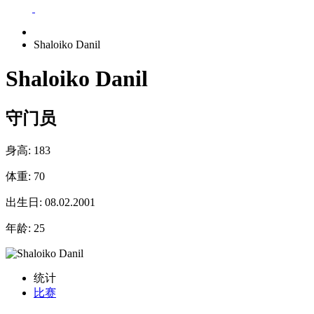
Shaloiko Danil
Shaloiko Danil
守门员
身高:
183
体重:
70
出生日:
08.02.2001
年龄:
25
统计
比赛