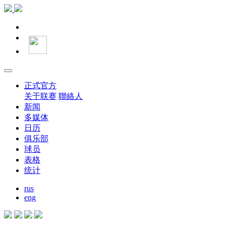
正式官方
关于联赛
聯絡人
新闻
多媒体
日历
俱乐部
球员
表格
统计
rus
eng