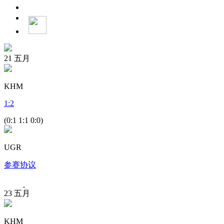
21
五月
KHM
1
:
2
(0:1 1:1 0:0)
UGR
参赛协议
23
五月
KHM