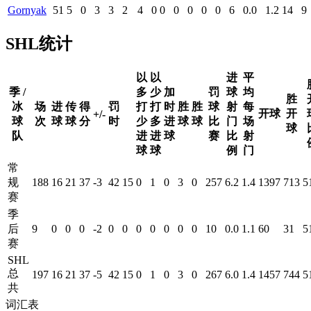
Gornyak
51
5
0
3
3
2
4
0
0
0
0
0
0
6
0.0
1.2
14
9
SHL统计
以
以
进
平
季 /
多
少
加
罚
球
均
胜
冰
场
进
传
得
罚
打
打
时
胜
胜
球
射
每
开球
开
+/-
球
次
球
球
分
时
少
多
进
球
球
比
门
场
球
队
进
进
球
赛
比
射
球
球
例
门
常
规
188
16
21
37
-3
42
15
0
1
0
3
0
257
6.2
1.4
1397
713
5
赛
季
后
9
0
0
0
-2
0
0
0
0
0
0
0
10
0.0
1.1
60
31
5
赛
SHL
总
197
16
21
37
-5
42
15
0
1
0
3
0
267
6.0
1.4
1457
744
5
共
词汇表