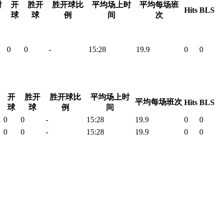
射
开
胜开
胜开球比
平均场上时
平均每场班
Hits
BLS
球
球
例
间
次
0
0
-
15:28
19.9
0
0
开
胜开
胜开球比
平均场上时
平均每场班次
Hits
BLS
球
球
例
间
0
0
-
15:28
19.9
0
0
0
0
-
15:28
19.9
0
0