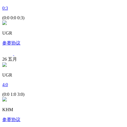
0
:
3
(0:0 0:0 0:3)
UGR
参赛协议
26
五月
UGR
4
:
0
(0:0 1:0 3:0)
KHM
参赛协议