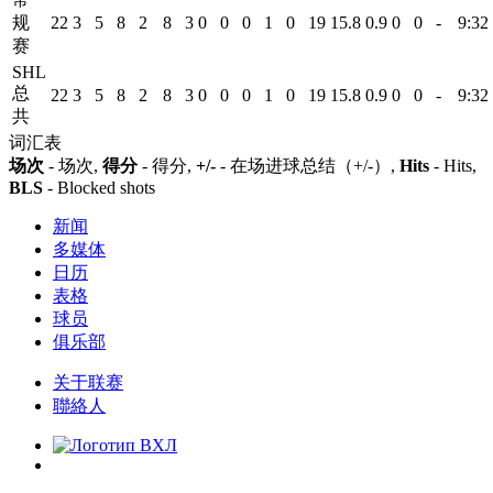
规
22
3
5
8
2
8
3
0
0
0
1
0
19
15.8
0.9
0
0
-
9:32
赛
SHL
总
22
3
5
8
2
8
3
0
0
0
1
0
19
15.8
0.9
0
0
-
9:32
共
词汇表
场次
- 场次,
得分
- 得分,
+/-
- 在场进球总结（+/-）,
Hits
- Hits,
BLS
- Blocked shots
新闻
多媒体
日历
表格
球员
俱乐部
关于联赛
聯絡人