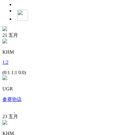
21
五月
KHM
1
:
2
(0:1 1:1 0:0)
UGR
参赛协议
23
五月
KHM