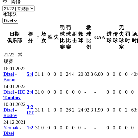
季 | 阶段
冰球队
罚
罚
救
无
日期
得
场
球
球
射
救
球
进
传
失
罚
场
胜
失
#
GAA
俱乐部
分
次
比
比
击
球
比
球
球
球
时
时
赛
赛
例
塞
21/22 | 常
规赛
16.01.2022
Dizel
-
5:4
31
1
0
0
0
24
4
20
83.3
6.00
0
0
0
0
40:
Buran
14.01.2022
Dizel
-
HC
2:4
31
0
0
0
0
0
0
0
-
-
0
0
0
0
0
Tambov
10.01.2022
3:2
Dizel
-
31
1
1
0
0
26
2
24
92.3
1.90
0
0
0
2
63:
ОТ
Rostov
24.12.2021
Yermak
-
1:2
31
0
0
0
0
0
0
0
-
-
0
0
0
0
0
Dizel