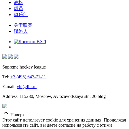
表格
球员
俱乐部
关于联赛
聯絡人
Supreme hockey league
Tel:
+7 (495) 647-71-11
E-mail:
vhl@fhr.ru
Address: 115280, Moscow, Avtozavodskaya str., 20 bldg 1
Наверх
Этот сайт использует cookie для хранения данных. Продолжая
использовать сайт, вы даете согласие на работу с этими