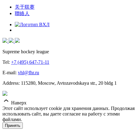
关于联赛
聯絡人
Supreme hockey league
Tel:
+7 (495) 647-71-11
E-mail:
vhl@fhr.ru
Address: 115280, Moscow, Avtozavodskaya str., 20 bldg 1
Наверх
Этот сайт использует cookie для хранения данных. Продолжая
использовать сайт, вы даете согласие на работу с этими
файлами.
Принять