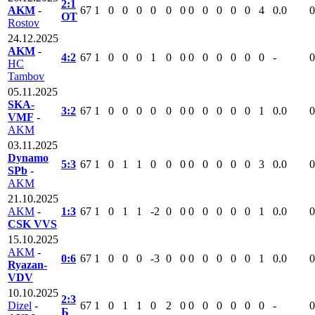
2:1
AKM
-
67
1
0
0
0
0
0
0
0
0
0
0
0
4
0.0
0
ОТ
Rostov
24.12.2025
AKM
-
4:2
67
1
0
0
0
1
0
0
0
0
0
0
0
0
-
0
HC
Tambov
05.11.2025
SKA-
3:2
67
1
0
0
0
0
0
0
0
0
0
0
0
1
0.0
0
VMF
-
AKM
03.11.2025
Dynamo
5:3
67
1
0
1
1
0
0
0
0
0
0
0
0
3
0.0
0
SPb
-
AKM
21.10.2025
AKM
-
1:3
67
1
0
1
1
-2
0
0
0
0
0
0
0
1
0.0
0
CSK VVS
15.10.2025
AKM
-
0:6
67
1
0
0
0
-3
0
0
0
0
0
0
0
1
0.0
0
Ryazan-
VDV
10.10.2025
2:3
Dizel
-
67
1
0
1
1
0
2
0
0
0
0
0
0
0
-
0
Б