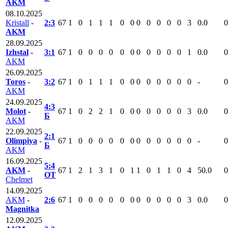
AKM
08.10.2025
Kristall
-
2:3
67
1
0
1
1
1
0
0
0
0
0
0
0
3
0.0
0
AKM
28.09.2025
Izhstal
-
3:1
67
1
0
0
0
0
0
0
0
0
0
0
0
1
0.0
0
AKM
26.09.2025
Toros
-
3:2
67
1
0
1
1
1
0
0
0
0
0
0
0
0
-
0
AKM
24.09.2025
4:3
Molot
-
67
1
0
2
2
1
0
0
0
0
0
0
0
3
0.0
0
Б
AKM
22.09.2025
2:1
Olimpiya
-
67
1
0
0
0
0
0
0
0
0
0
0
0
0
-
0
Б
AKM
16.09.2025
5:4
AKM
-
67
1
2
1
3
1
0
1
1
0
1
1
0
4
50.0
0
ОТ
Chelmet
14.09.2025
AKM
-
2:6
67
1
0
0
0
0
0
0
0
0
0
0
0
3
0.0
0
Magnitka
12.09.2025