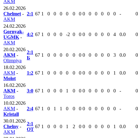
AKM
26.02.2026
Chelmet
-
2:1
67
1
0
0
0
0
0
0
0
0
0
0
0
0
-
0
AKM
24.02.2026
Gornyak-
4:2
67
1
0
0
0
-2
0
0
0
0
0
0
0
4
0.0
0
UGMK
-
AKM
20.02.2026
2:1
AKM
-
67
1
0
0
0
0
0
0
0
0
0
0
0
3
0.0
0
Б
Olimpiya
18.02.2026
AKM
-
1:2
67
1
0
0
0
0
0
0
0
0
0
0
0
1
0.0
0
Molot
16.02.2026
AKM
-
3:0
67
1
0
0
0
1
0
0
0
0
0
0
0
0
-
0
Toros
10.02.2026
AKM
-
2:4
67
1
0
1
1
0
0
0
0
0
0
0
0
0
-
0
Kristall
30.01.2026
2:1
Chelny
-
67
1
0
0
0
1
2
0
0
0
0
0
0
1
0.0
0
ОТ
AKM