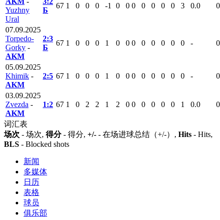
AKM
-
3:2
67
1
0
0
0
-1
0
0
0
0
0
0
0
3
0.0
0
Yuzhny
Б
Ural
07.09.2025
Torpedo-
2:3
67
1
0
0
0
1
0
0
0
0
0
0
0
0
-
0
Gorky
-
Б
AKM
05.09.2025
Khimik
-
2:5
67
1
0
0
0
1
0
0
0
0
0
0
0
0
-
0
AKM
03.09.2025
Zvezda
-
1:2
67
1
0
2
2
1
2
0
0
0
0
0
0
1
0.0
0
AKM
词汇表
场次
- 场次,
得分
- 得分,
+/-
- 在场进球总结（+/-）,
Hits
- Hits,
BLS
- Blocked shots
新闻
多媒体
日历
表格
球员
俱乐部