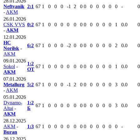
28.01.2026
Neftyanik
2:1
67
1
0
0
0
-1
2
0
0
0
0
0
0
0
-
0
-
AKM
26.01.2026
CSK VVS
0:2
67
1
0
0
0
0
0
0
0
0
0
0
0
1
0.0
0
-
AKM
12.01.2026
HC
6:2
67
1
0
0
0
-2
0
0
0
0
0
0
0
2
0.0
0
Norilsk
-
AKM
09.01.2026
1:2
Sokol
-
67
1
0
0
0
0
0
0
0
0
0
0
0
1
0.0
0
ОТ
AKM
07.01.2026
Metallurg
5:2
67
1
0
0
0
-1
2
0
0
0
0
0
0
3
0.0
0
-
AKM
05.01.2026
Dynamo-
1:2
67
1
0
0
0
0
0
0
0
0
0
0
0
3
0.0
0
Altai
-
Б
AKM
28.12.2025
AKM
-
1:3
67
1
0
0
0
0
0
0
0
0
0
0
0
0
-
0
Buran
26.12.2025