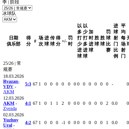
季 | 阶段
冰球队
以
以
进
平
多
少
加
罚
球
均
日期
得
场
进
传
得
罚
打
打
时
胜
胜
球
射
每
#
+/-
俱乐部
分
次
球
球
分
时
少
多
进
球
球
比
门
场
进
进
球
赛
比
射
球
球
例
门
25/26 | 常
规赛
18.03.2026
Ryazan-
5:3
67
1
0
0
0
0
0
0
0
0
0
0
0
0
-
0
VDV
-
AKM
12.03.2026
AKM
-
4:1
67
1
0
1
1
2
0
0
0
0
0
0
0
2
0.0
0
Zvezda
02.03.2026
Yuzhny
4:2
67
1
0
0
0
-1
0
0
0
0
0
0
0
1
0.0
0
Ural
-