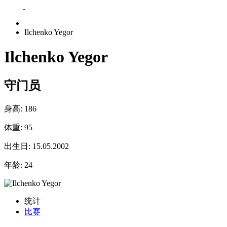
Ilchenko Yegor
Ilchenko Yegor
守门员
身高:
186
体重:
95
出生日:
15.05.2002
年龄:
24
统计
比赛