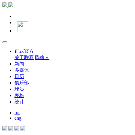
正式官方
关于联赛
聯絡人
新闻
多媒体
日历
俱乐部
球员
表格
统计
rus
eng