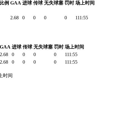
比例
GAA
进球
传球
无失球塞
罚时
场上时间
2.68
0
0
0
0
111:55
GAA
进球
传球
无失球塞
罚时
场上时间
2.68
0
0
0
0
111:55
2.68
0
0
0
0
111:55
 场上时间