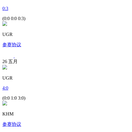
0
:
3
(0:0 0:0 0:3)
UGR
参赛协议
26
五月
UGR
4
:
0
(0:0 1:0 3:0)
KHM
参赛协议