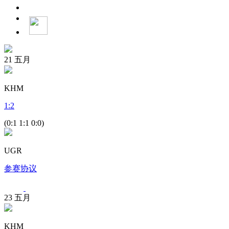
21
五月
KHM
1
:
2
(0:1 1:1 0:0)
UGR
参赛协议
23
五月
KHM