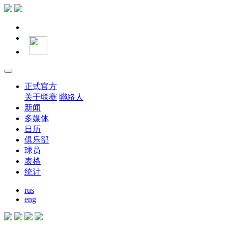
正式官方
关于联赛
聯絡人
新闻
多媒体
日历
俱乐部
球员
表格
统计
rus
eng