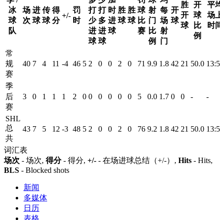
胜
开
平
冰
场
进
传
得
罚
打
打
时
胜
胜
球
射
每
开
开
球
场
+/-
球
次
球
球
分
时
少
多
进
球
球
比
门
场
球
球
比
时
队
进
进
球
赛
比
射
例
球
球
例
门
常
规
40
7
4
11
-4
46
5
2
0
0
2
0
71
9.9
1.8
42
21
50.0
13:
赛
季
后
3
0
1
1
1
2
0
0
0
0
0
0
5
0.0
1.7
0
0
-
-
赛
SHL
总
43
7
5
12
-3
48
5
2
0
0
2
0
76
9.2
1.8
42
21
50.0
13:
共
词汇表
场次
- 场次,
得分
- 得分,
+/-
- 在场进球总结（+/-）,
Hits
- Hits,
BLS
- Blocked shots
新闻
多媒体
日历
表格