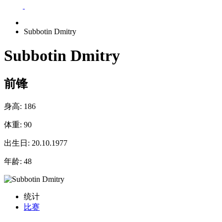
Subbotin Dmitry
Subbotin Dmitry
前锋
身高:
186
体重:
90
出生日:
20.10.1977
年龄:
48
统计
比赛