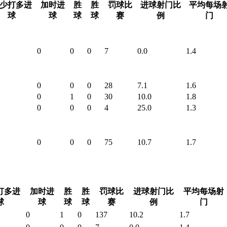
少打多进
加时进
胜
胜
罚球比
进球射门比
平均每场
球
球
球
球
赛
例
门
0
0
0
7
0.0
1.4
0
0
0
28
7.1
1.6
0
1
0
30
10.0
1.8
0
0
0
4
25.0
1.3
0
0
0
75
10.7
1.7
打多进
加时进
胜
胜
罚球比
进球射门比
平均每场射
球
球
球
球
赛
例
门
0
1
0
137
10.2
1.7