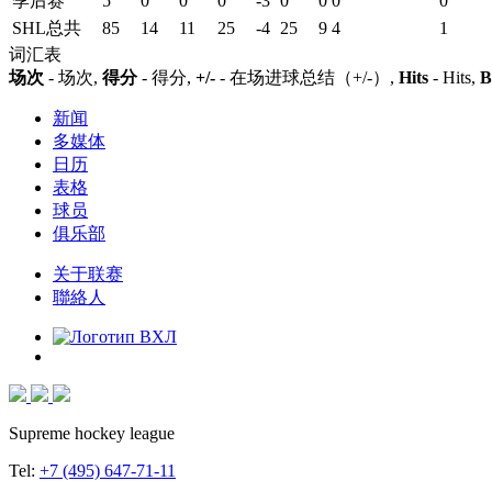
季后赛
5
0
0
0
-3
0
0
0
0
SHL总共
85
14
11
25
-4
25
9
4
1
词汇表
场次
- 场次,
得分
- 得分,
+/-
- 在场进球总结（+/-）,
Hits
- Hits,
B
新闻
多媒体
日历
表格
球员
俱乐部
关于联赛
聯絡人
Supreme hockey league
Tel:
+7 (495) 647-71-11