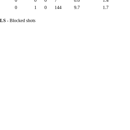
0
0
0
7
0.0
1.4
0
1
0
144
9.7
1.7
LS
- Blocked shots