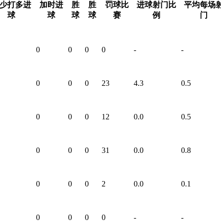
少打多进
加时进
胜
胜
罚球比
进球射门比
平均每场
球
球
球
球
赛
例
门
0
0
0
0
-
-
0
0
0
23
4.3
0.5
0
0
0
12
0.0
0.5
0
0
0
31
0.0
0.8
0
0
0
2
0.0
0.1
0
0
0
0
-
-