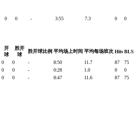
0
0
-
3:55
7.3
0
0
开
胜开
胜开球比例
平均场上时间
平均每场班次
Hits
BLS
球
球
0
0
-
8:50
11.7
87
75
0
0
-
0:28
1.0
0
0
0
0
-
8:47
11.6
87
75