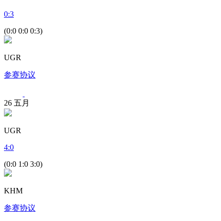
0
:
3
(0:0 0:0 0:3)
UGR
参赛协议
26
五月
UGR
4
:
0
(0:0 1:0 3:0)
KHM
参赛协议