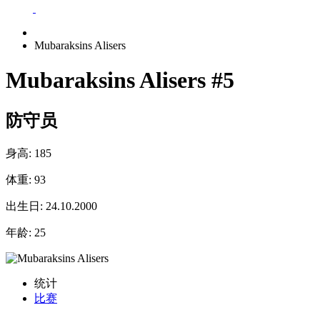
Mubaraksins Alisers
Mubaraksins Alisers
#5
防守员
身高:
185
体重:
93
出生日:
24.10.2000
年龄:
25
统计
比赛