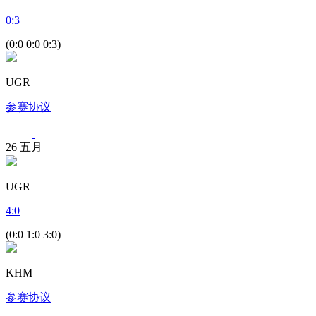
0
:
3
(0:0 0:0 0:3)
UGR
参赛协议
26
五月
UGR
4
:
0
(0:0 1:0 3:0)
KHM
参赛协议