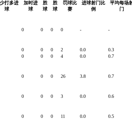
少打多进
加时进
胜
胜
罚球比
进球射门比
平均每场
球
球
球
球
赛
例
门
0
0
0
0
-
-
0
0
0
2
0.0
0.3
0
0
0
4
0.0
0.7
0
0
0
26
3.8
0.7
0
0
0
3
0.0
0.6
0
0
0
11
0.0
0.5