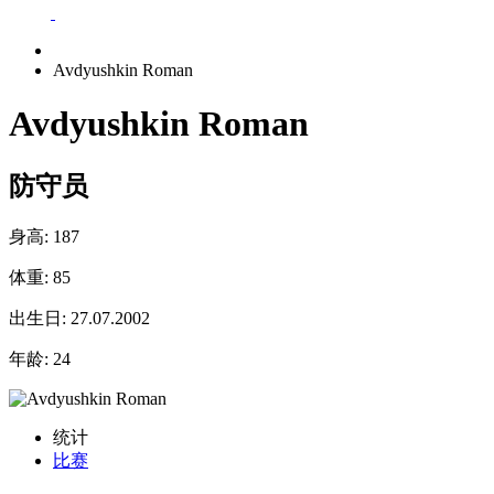
Avdyushkin Roman
Avdyushkin Roman
防守员
身高:
187
体重:
85
出生日:
27.07.2002
年龄:
24
统计
比赛