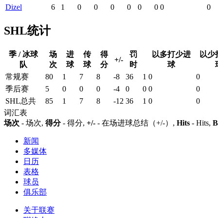
Dizel
6
1
0
0
0
0
0
0
0
0
SHL统计
季 / 冰球
场
进
传
得
罚
以多打少进
以少
+/-
队
次
球
球
分
时
球
常规赛
80
1
7
8
-8
36
1
0
0
季后赛
5
0
0
0
-4
0
0
0
0
SHL总共
85
1
7
8
-12
36
1
0
0
词汇表
场次
- 场次,
得分
- 得分,
+/-
- 在场进球总结（+/-）,
Hits
- Hits,
B
新闻
多媒体
日历
表格
球员
俱乐部
关于联赛