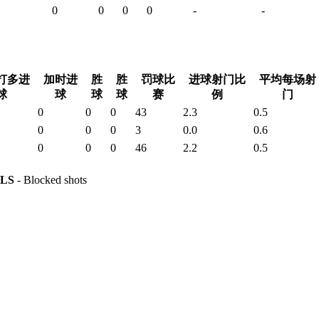
0
0
0
0
-
-
打多进
加时进
胜
胜
罚球比
进球射门比
平均每场射
球
球
球
球
赛
例
门
0
0
0
43
2.3
0.5
0
0
0
3
0.0
0.6
0
0
0
46
2.2
0.5
LS
- Blocked shots