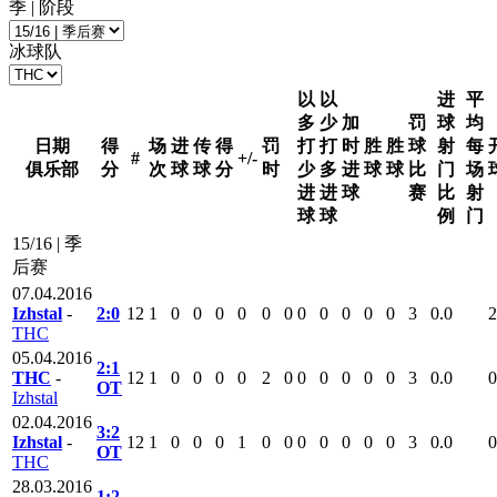
季 | 阶段
冰球队
以
以
进
平
多
少
加
罚
球
均
日期
得
场
进
传
得
罚
打
打
时
胜
胜
球
射
每
#
+/-
俱乐部
分
次
球
球
分
时
少
多
进
球
球
比
门
场
进
进
球
赛
比
射
球
球
例
门
15/16 | 季
后赛
07.04.2016
Izhstal
-
2:0
12
1
0
0
0
0
0
0
0
0
0
0
0
3
0.0
2
THC
05.04.2016
2:1
THC
-
12
1
0
0
0
0
2
0
0
0
0
0
0
3
0.0
0
ОТ
Izhstal
02.04.2016
3:2
Izhstal
-
12
1
0
0
0
1
0
0
0
0
0
0
0
3
0.0
0
ОТ
THC
28.03.2016
1:2