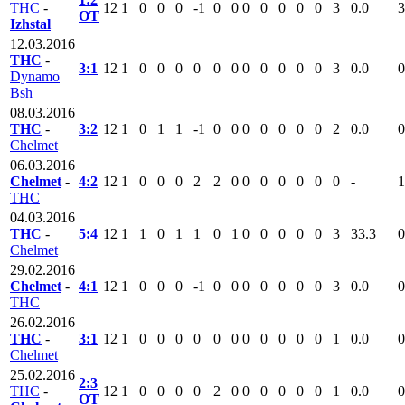
THC
-
12
1
0
0
0
-1
0
0
0
0
0
0
0
3
0.0
3
ОТ
Izhstal
12.03.2016
THC
-
3:1
12
1
0
0
0
0
0
0
0
0
0
0
0
3
0.0
0
Dynamo
Bsh
08.03.2016
THC
-
3:2
12
1
0
1
1
-1
0
0
0
0
0
0
0
2
0.0
0
Chelmet
06.03.2016
Chelmet
-
4:2
12
1
0
0
0
2
2
0
0
0
0
0
0
0
-
1
THC
04.03.2016
THC
-
5:4
12
1
1
0
1
1
0
1
0
0
0
0
0
3
33.3
0
Chelmet
29.02.2016
Chelmet
-
4:1
12
1
0
0
0
-1
0
0
0
0
0
0
0
3
0.0
0
THC
26.02.2016
THC
-
3:1
12
1
0
0
0
0
0
0
0
0
0
0
0
1
0.0
0
Chelmet
25.02.2016
2:3
THC
-
12
1
0
0
0
0
2
0
0
0
0
0
0
1
0.0
0
ОТ