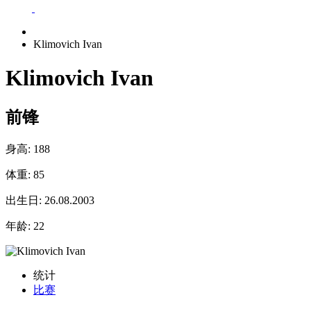
Klimovich Ivan
Klimovich Ivan
前锋
身高:
188
体重:
85
出生日:
26.08.2003
年龄:
22
统计
比赛