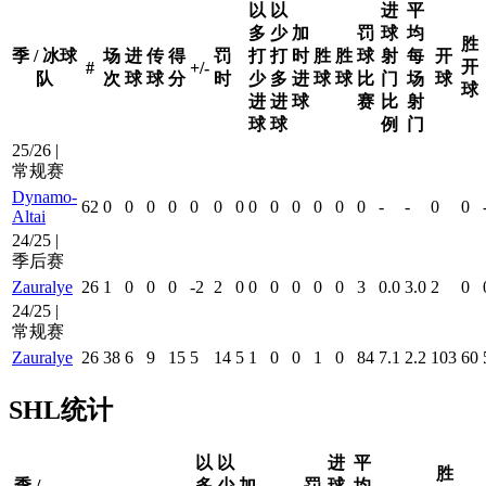
以
以
进
平
多
少
加
罚
球
均
胜
季 / 冰球
场
进
传
得
罚
打
打
时
胜
胜
球
射
每
开
开
#
+/-
队
次
球
球
分
时
少
多
进
球
球
比
门
场
球
球
进
进
球
赛
比
射
球
球
例
门
25/26 |
常规赛
Dynamo-
62
0
0
0
0
0
0
0
0
0
0
0
0
0
-
-
0
0
Altai
24/25 |
季后赛
Zauralye
26
1
0
0
0
-2
2
0
0
0
0
0
0
3
0.0
3.0
2
0
24/25 |
常规赛
Zauralye
26
38
6
9
15
5
14
5
1
0
0
1
0
84
7.1
2.2
103
60
SHL统计
以
以
进
平
胜
季 /
多
少
加
罚
球
均