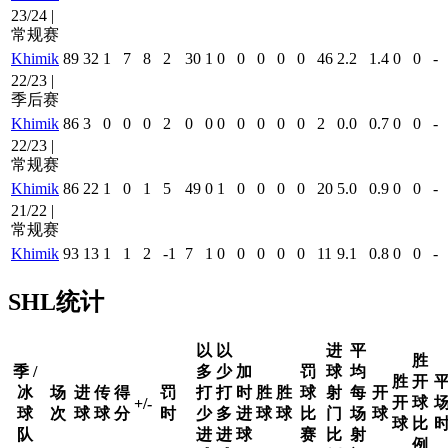
23/24 |
常规赛
Khimik
89
32
1
7
8
2
30
1
0
0
0
0
0
46
2.2
1.4
0
0
-
22/23 |
季后赛
Khimik
86
3
0
0
0
2
0
0
0
0
0
0
0
2
0.0
0.7
0
0
-
22/23 |
常规赛
Khimik
86
22
1
0
1
5
49
0
1
0
0
0
0
20
5.0
0.9
0
0
-
21/22 |
常规赛
Khimik
93
13
1
1
2
-1
7
1
0
0
0
0
0
11
9.1
0.8
0
0
-
SHL统计
以
以
进
平
胜
季 /
多
少
加
罚
球
均
胜
开
冰
场
进
传
得
罚
打
打
时
胜
胜
球
射
每
开
开
球
+/-
球
次
球
球
分
时
少
多
进
球
球
比
门
场
球
球
比
队
进
进
球
赛
比
射
例