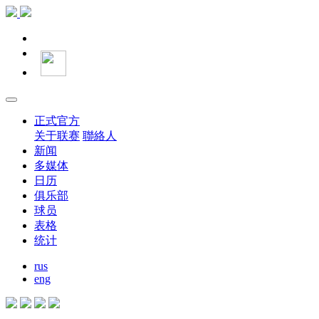
正式官方
关于联赛
聯絡人
新闻
多媒体
日历
俱乐部
球员
表格
统计
rus
eng