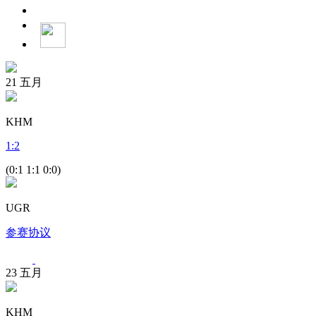
21
五月
KHM
1
:
2
(0:1 1:1 0:0)
UGR
参赛协议
23
五月
KHM