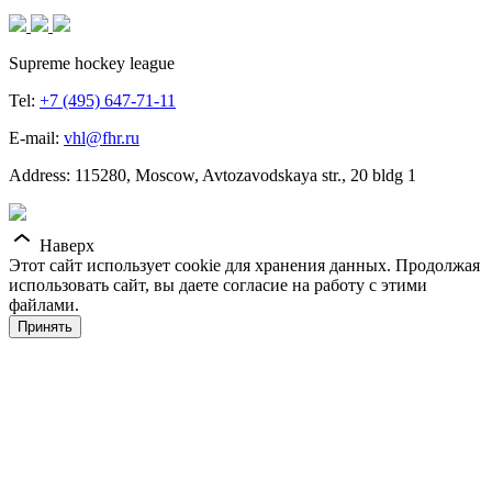
Supreme hockey league
Tel:
+7 (495) 647-71-11
E-mail:
vhl@fhr.ru
Address: 115280, Moscow, Avtozavodskaya str., 20 bldg 1
Наверх
Этот сайт использует cookie для хранения данных. Продолжая
использовать сайт, вы даете согласие на работу с этими
файлами.
Принять