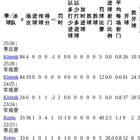
以
以
进
平
多
少
加
罚
球
均
胜
季 / 冰
场
进
传
得
罚
打
打
时
胜
胜
球
射
每
开
开
#
+/-
球队
次
球
球
分
时
少
多
进
球
球
比
门
场
球
球
进
进
球
赛
比
射
球
球
例
门
25/26 |
季后赛
Khimik
84
4
0
0
0
-1
0
0
0
0
0
0
0
3
0.0
0.8
26
10
3
25/26 |
常规赛
Khimik
84
19
0
0
0
0
0
0
0
0
0
0
0
12
0.0
0.6
61
24
3
24/25 |
常规赛
Khimik
24
6
0
1
1
-2
2
0
0
0
0
0
0
5
0.0
0.8
37
20
5
23/24 |
常规赛
Rubin
33
36
1
3
4
1
11
1
0
0
0
0
0
40
2.5
1.1
9
2
2
22/23 |
季后赛
Rubin
33
6
1
0
1
1
6
1
0
0
0
0
0
5
20.0
0.8
12
6
5