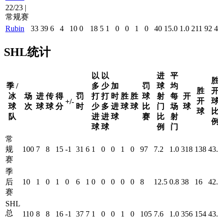
22/23 |
常规赛
Rubin
33
39
6
4
10
0
18
5
1
0
0
1
0
40
15.0
1.0
211
92
4
SHL统计
以
以
进
平
季 /
多
少
加
罚
球
均
胜
冰
场
进
传
得
罚
打
打
时
胜
胜
球
射
每
开
开
+/-
球
次
球
球
分
时
少
多
进
球
球
比
门
场
球
球
队
进
进
球
赛
比
射
球
球
例
门
常
规
100
7
8
15
-1
31
6
1
0
0
1
0
97
7.2
1.0
318
138
43
赛
季
后
10
1
0
1
0
6
1
0
0
0
0
0
8
12.5
0.8
38
16
42
赛
SHL
总
110
8
8
16
-1
37
7
1
0
0
1
0
105
7.6
1.0
356
154
43