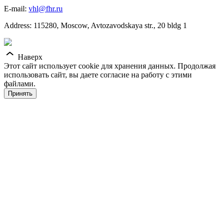
E-mail:
vhl@fhr.ru
Address: 115280, Moscow, Avtozavodskaya str., 20 bldg 1
Наверх
Этот сайт использует cookie для хранения данных. Продолжая
использовать сайт, вы даете согласие на работу с этими
файлами.
Принять