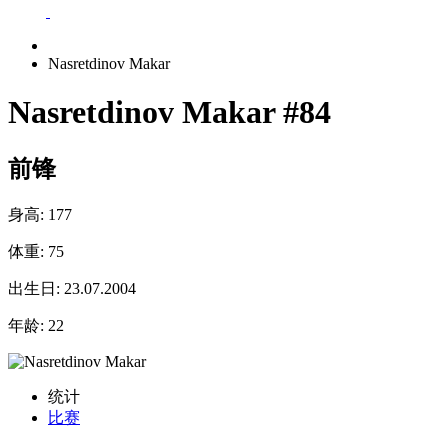
Nasretdinov Makar
Nasretdinov Makar
#84
前锋
身高:
177
体重:
75
出生日:
23.07.2004
年龄:
22
统计
比赛