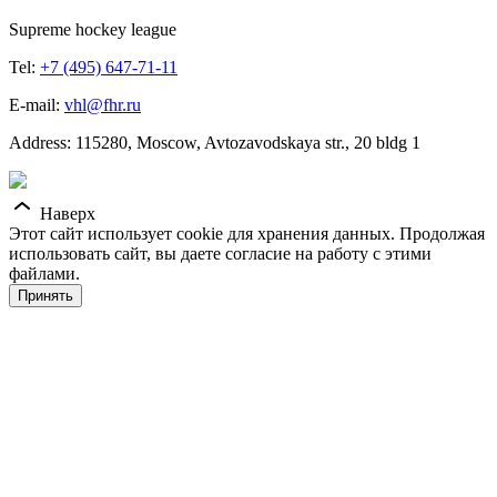
Supreme hockey league
Tel:
+7 (495) 647-71-11
E-mail:
vhl@fhr.ru
Address: 115280, Moscow, Avtozavodskaya str., 20 bldg 1
Наверх
Этот сайт использует cookie для хранения данных. Продолжая
использовать сайт, вы даете согласие на работу с этими
файлами.
Принять