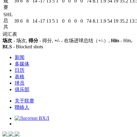
规
39
6
8
14
-17
13
5
1
0
0
0
0
74
8.1
1.9
54
19
35.2
13:
赛
SHL
总
39
6
8
14
-17
13
5
1
0
0
0
0
74
8.1
1.9
54
19
35.2
13:
共
词汇表
场次
- 场次,
得分
- 得分,
+/-
- 在场进球总结（+/-）,
Hits
- Hits,
BLS
- Blocked shots
新闻
多媒体
日历
表格
球员
俱乐部
关于联赛
聯絡人