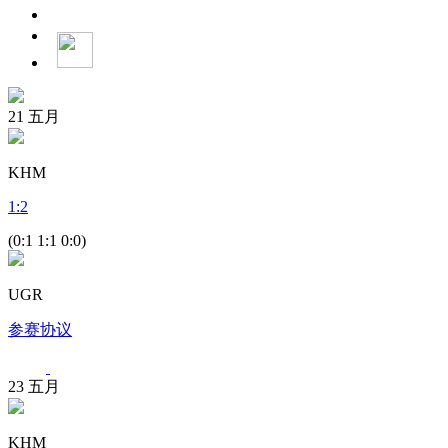
21
五月
KHM
1
:
2
(0:1 1:1 0:0)
UGR
参赛协议
23
五月
KHM