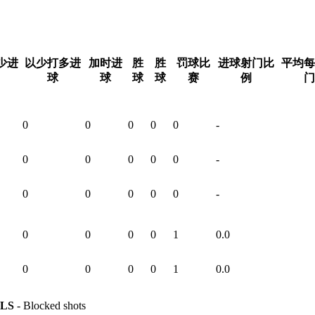
少进
以少打多进
加时进
胜
胜
罚球比
进球射门比
平均每
球
球
球
球
赛
例
门
0
0
0
0
0
-
0
0
0
0
0
-
0
0
0
0
0
-
0
0
0
0
1
0.0
0
0
0
0
1
0.0
LS
- Blocked shots