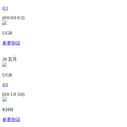
0
:
3
(0:0 0:0 0:3)
UGR
参赛协议
26
五月
UGR
4
:
0
(0:0 1:0 3:0)
KHM
参赛协议