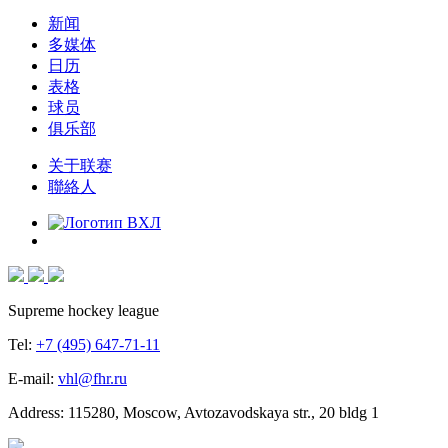
新闻
多媒体
日历
表格
球员
俱乐部
关于联赛
聯絡人
Supreme hockey league
Tel:
+7 (495) 647-71-11
E-mail:
vhl@fhr.ru
Address: 115280, Moscow, Avtozavodskaya str., 20 bldg 1