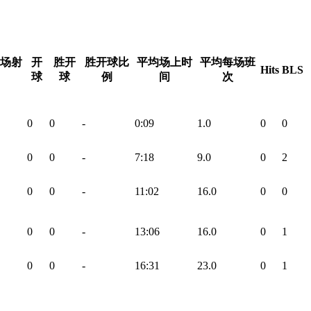
场射
开
胜开
胜开球比
平均场上时
平均每场班
Hits
BLS
球
球
例
间
次
0
0
-
0:09
1.0
0
0
0
0
-
7:18
9.0
0
2
0
0
-
11:02
16.0
0
0
0
0
-
13:06
16.0
0
1
0
0
-
16:31
23.0
0
1