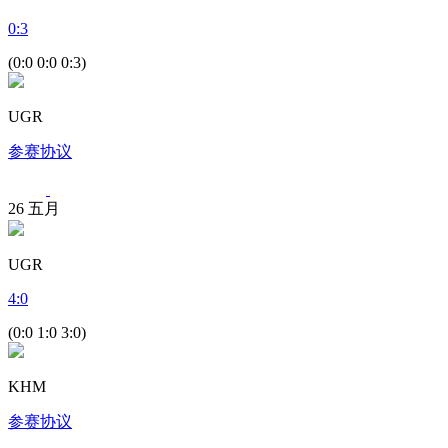
0
:
3
(0:0 0:0 0:3)
UGR
参赛协议
26
五月
UGR
4
:
0
(0:0 1:0 3:0)
KHM
参赛协议