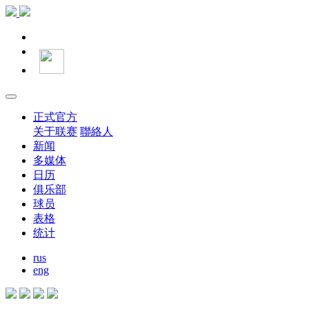
正式官方
关于联赛
聯絡人
新闻
多媒体
日历
俱乐部
球员
表格
统计
rus
eng