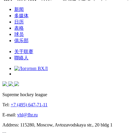
新闻
多媒体
日历
表格
球员
俱乐部
关于联赛
聯絡人
Supreme hockey league
Tel:
+7 (495) 647-71-11
E-mail:
vhl@fhr.ru
Address: 115280, Moscow, Avtozavodskaya str., 20 bldg 1