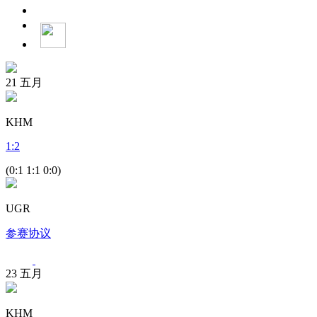
21
五月
KHM
1
:
2
(0:1 1:1 0:0)
UGR
参赛协议
23
五月
KHM