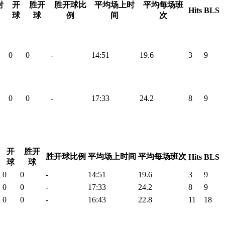
射
开
胜开
胜开球比
平均场上时
平均每场班
Hits
BLS
球
球
例
间
次
0
0
-
14:51
19.6
3
9
0
0
-
17:33
24.2
8
9
开
胜开
胜开球比例
平均场上时间
平均每场班次
Hits
BLS
球
球
0
0
-
14:51
19.6
3
9
0
0
-
17:33
24.2
8
9
0
0
-
16:43
22.8
11
18