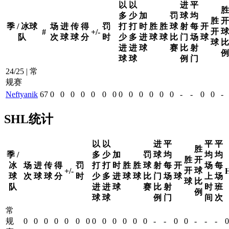
以
以
进
平
胜
多
少
加
罚
球
均
胜
开
季 / 冰球
场
进
传
得
罚
打
打
时
胜
胜
球
射
每
开
开
球
#
+/-
队
次
球
球
分
时
少
多
进
球
球
比
门
场
球
球
比
进
进
球
赛
比
射
例
球
球
例
门
24/25 | 常
规赛
Neftyanik
67
0
0
0
0
0
0
0
0
0
0
0
0
0
-
-
0
0
-
SHL统计
以
以
进
平
平
平
胜
季 /
多
少
加
罚
球
均
均
均
胜
开
冰
场
进
传
得
罚
打
打
时
胜
胜
球
射
每
开
场
每
开
球
+/-
H
球
次
球
球
分
时
少
多
进
球
球
比
门
场
球
上
场
球
比
队
进
进
球
赛
比
射
时
班
例
球
球
例
门
间
次
常
规
0
0
0
0
0
0
0
0
0
0
0
0
0
-
-
0
0
-
-
-
0