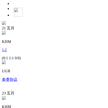
21
五月
KHM
1
:
2
(0:1 1:1 0:0)
UGR
参赛协议
23
五月
KHM