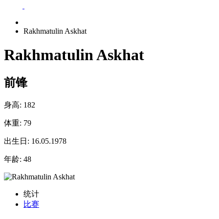
Rakhmatulin Askhat
Rakhmatulin Askhat
前锋
身高:
182
体重:
79
出生日:
16.05.1978
年龄:
48
统计
比赛