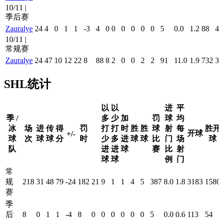
10/11 |
季后赛
Zauralye
24
4
0
1
1
-3
4
0
0
0
0
0
0
5
0.0
1.2
88
4
10/11 |
常规赛
Zauralye
24
47
10
12
22
8
88
8
2
0
0
2
2
91
11.0
1.9
732
3
SHL统计
以
以
进
平
季 /
多
少
加
罚
球
均
冰
场
进
传
得
罚
打
打
时
胜
胜
球
射
每
胜
开球
+/-
球
次
球
球
分
时
少
多
进
球
球
比
门
场
球
队
进
进
球
赛
比
射
球
球
例
门
常
规
218
31
48
79
-24
182
21
9
1
1
4
5
387
8.0
1.8
3183
158
赛
季
后
8
0
1
1
-4
8
0
0
0
0
0
0
5
0.0
0.6
113
54