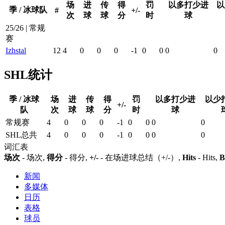
场
进
传
得
罚
以多打少进
以
季 / 冰球队
#
+/-
次
球
球
分
时
球
25/26 | 常规
赛
Izhstal
12
4
0
0
0
-1
0
0
0
0
SHL统计
季 / 冰球
场
进
传
得
罚
以多打少进
以少
+/-
队
次
球
球
分
时
球
常规赛
4
0
0
0
-1
0
0
0
0
SHL总共
4
0
0
0
-1
0
0
0
0
词汇表
场次
- 场次,
得分
- 得分,
+/-
- 在场进球总结（+/-）,
Hits
- Hits,
B
新闻
多媒体
日历
表格
球员