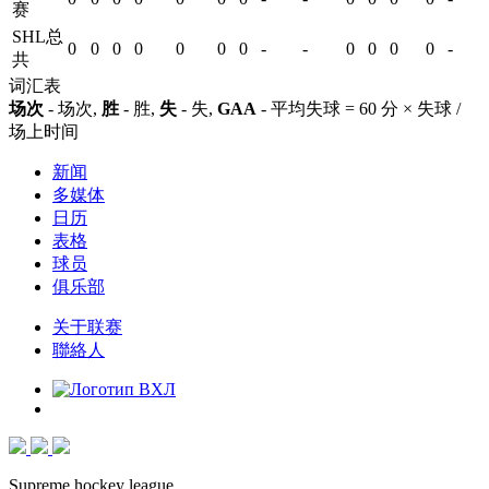
赛
SHL总
0
0
0
0
0
0
0
-
-
0
0
0
0
-
共
词汇表
场次
- 场次,
胜
- 胜,
失
- 失,
GAA
- 平均失球 = 60 分 × 失球 /
场上时间
新闻
多媒体
日历
表格
球员
俱乐部
关于联赛
聯絡人
Supreme hockey league