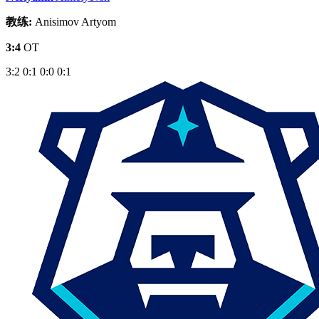
教练:
Anisimov Artyom
3:4
OT
3:2
0:1
0:0
0:1