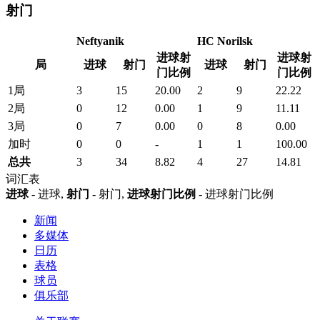
射门
Neftyanik
HC Norilsk
进球射
进球射
局
进球
射门
进球
射门
门比例
门比例
1局
3
15
20.00
2
9
22.22
2局
0
12
0.00
1
9
11.11
3局
0
7
0.00
0
8
0.00
加时
0
0
-
1
1
100.00
总共
3
34
8.82
4
27
14.81
词汇表
进球
- 进球,
射门
- 射门,
进球射门比例
- 进球射门比例
新闻
多媒体
日历
表格
球员
俱乐部