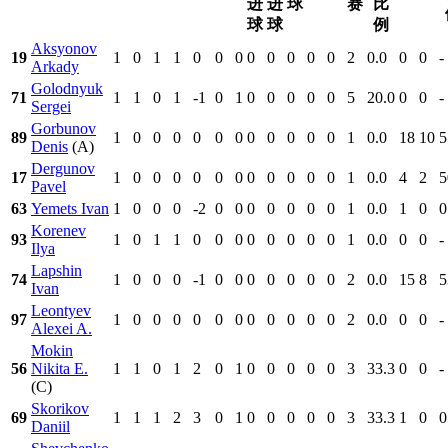
进
进
球
赛
比
球
球
例
Aksyonov
19
1
0
1
1
0
0
0
0
0
0
0
0
2
0.0
0
0
-
Arkady
Golodnyuk
71
1
1
0
1
-1
0
1
0
0
0
0
0
5
20.0
0
0
-
Sergei
Gorbunov
89
1
0
0
0
0
0
0
0
0
0
0
0
1
0.0
18
10
5
Denis
(A)
Dergunov
17
1
0
0
0
0
0
0
0
0
0
0
0
1
0.0
4
2
5
Pavel
63
Yemets Ivan
1
0
0
0
-2
0
0
0
0
0
0
0
1
0.0
1
0
0
Korenev
93
1
0
1
1
0
0
0
0
0
0
0
0
1
0.0
0
0
-
Ilya
Lapshin
74
1
0
0
0
-1
0
0
0
0
0
0
0
2
0.0
15
8
5
Ivan
Leontyev
97
1
0
0
0
0
0
0
0
0
0
0
0
2
0.0
0
0
-
Alexei A.
Mokin
56
Nikita E.
1
1
0
1
2
0
1
0
0
0
0
0
3
33.3
0
0
-
(C)
Skorikov
69
1
1
1
2
3
0
1
0
0
0
0
0
3
33.3
1
0
0
Daniil