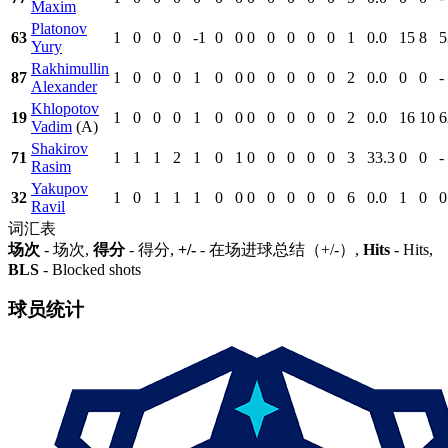
Maxim
Platonov
63
1
0
0
0
-1
0
0
0
0
0
0
0
1
0.0
15
8
5
Yury
Rakhimullin
87
1
0
0
0
1
0
0
0
0
0
0
0
2
0.0
0
0
-
Alexander
Khlopotov
19
1
0
0
0
1
0
0
0
0
0
0
0
2
0.0
16
10
6
Vadim
(A)
Shakirov
71
1
1
1
2
1
0
1
0
0
0
0
0
3
33.3
0
0
-
Rasim
Yakupov
32
1
0
1
1
1
0
0
0
0
0
0
0
6
0.0
1
0
0
Ravil
词汇表
场次
- 场次,
得分
- 得分,
+/-
- 在场进球总结（+/-）,
Hits
- Hits,
BLS
- Blocked shots
球员统计