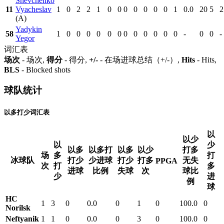
Shevchenko
11
Vyacheslav
1
0
2
2
1
0
0
0
0
0
0
0
1
0.0
20
5
2
(A)
Yadykin
58
1
0
0
0
0
0
0
0
0
0
0
0
0
-
0
0
-
Yegor
词汇表
场次
- 场次,
得分
- 得分,
+/-
- 在场进球总结（+/-）,
Hits
- Hits,
BLS
- Blocked shots
球队统计
以多打少词汇表
以
以少
以
少
以多
以多打
以多
以少
打多
场
多
打
冰球队
打少
少进球
打少
打多
无失
PPGA
次
打
多
进球
比例
失球
次
球比
少
进
例
球
HC
1
3
0
0.0
0
1
0
100.0
0
Norilsk
Neftyanik
1
1
0
0.0
0
3
0
100.0
0