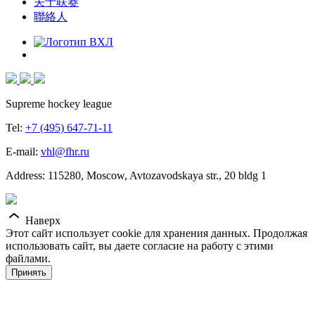
关于联赛
聯絡人
Supreme hockey league
Tel:
+7 (495) 647-71-11
E-mail:
vhl@fhr.ru
Address: 115280, Moscow, Avtozavodskaya str., 20 bldg 1
Наверх
Этот сайт использует cookie для хранения данных. Продолжая
использовать сайт, вы даете согласие на работу с этими
файлами.
Принять