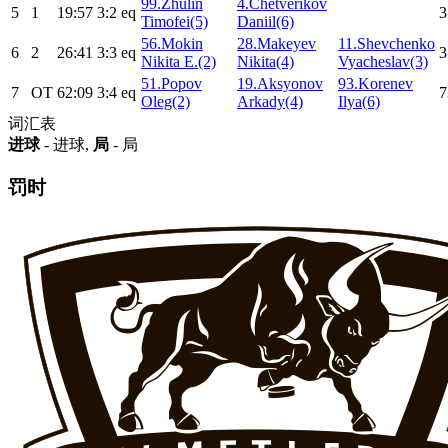
99.Zhulin
4.Chetverikov
5
1
19:57
3:2
eq
3
Timofei(5)
Daniil(6)
56.Mokin
28.Makeyev
11.Shevchenko
6
2
26:41
3:3
eq
3
Nikita E.(2)
Nikita(4)
Vyacheslav(3)
51.Popov
19.Aksyonov
93.Korenev
7
ОТ
62:09
3:4
eq
7
Oleg(2)
Arkady(4)
Ilya(6)
词汇表
进球
- 进球,
局
- 局
罚时