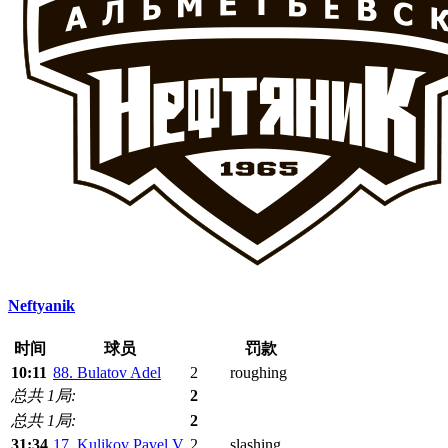
Neftyanik
时间
球员
罚款
10:11
88. Bulatov Adel
2
roughing
总共 1局:
2
总共 1局:
2
31:34
17. Kulikov Pavel V.
2
slashing