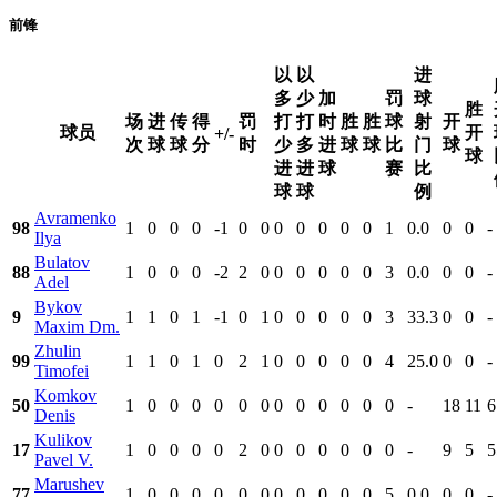
前锋
以
以
进
多
少
加
罚
球
胜
场
进
传
得
罚
打
打
时
胜
胜
球
射
开
球员
开
+/-
次
球
球
分
时
少
多
进
球
球
比
门
球
球
进
进
球
赛
比
球
球
例
Avramenko
98
1
0
0
0
-1
0
0
0
0
0
0
0
1
0.0
0
0
-
Ilya
Bulatov
88
1
0
0
0
-2
2
0
0
0
0
0
0
3
0.0
0
0
-
Adel
Bykov
9
1
1
0
1
-1
0
1
0
0
0
0
0
3
33.3
0
0
-
Maxim Dm.
Zhulin
99
1
1
0
1
0
2
1
0
0
0
0
0
4
25.0
0
0
-
Timofei
Komkov
50
1
0
0
0
0
0
0
0
0
0
0
0
0
-
18
11
6
Denis
Kulikov
17
1
0
0
0
0
2
0
0
0
0
0
0
0
-
9
5
5
Pavel V.
Marushev
77
1
0
0
0
0
0
0
0
0
0
0
0
5
0.0
0
0
-