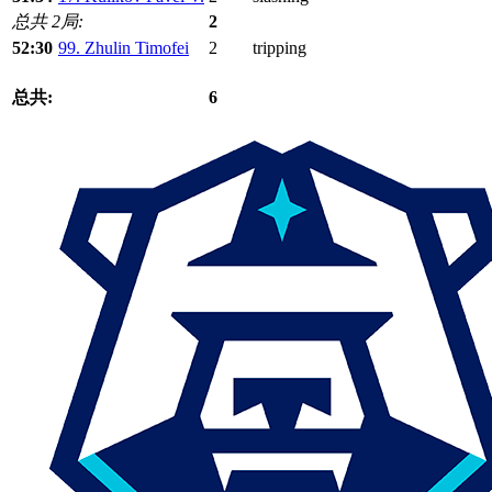
总共 2局:
2
52:30
99. Zhulin Timofei
2
tripping
总共:
6