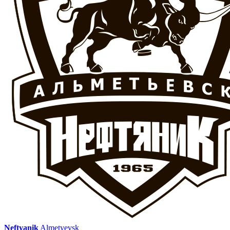
Neftyanik
Almetyevsk