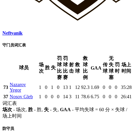
Neftyanik
守门员词汇表
罚
罚
救
无
场
球
球
射
救
球
传
失
罚
场上
球员
胜
失
GAA
次
比
比
击
球
比
球
球
时
时间
赛
赛
例
塞
Nazarov
73
1
0
1
0
13
1
12
92.3
1.69
0
0
0
35:28
Yegor
37
Nosov Gleb
1
0
0
0
14
3
11
78.6
6.75
0
0
0
26:41
词汇表
场次
- 场次,
胜
- 胜,
失
- 失,
GAA
- 平均失球 = 60 分 × 失球 /
场上时间
防守员