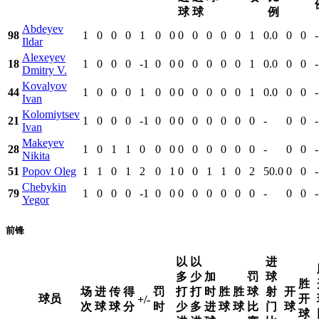
球
球
例
Abdeyev
98
1
0
0
0
1
0
0
0
0
0
0
0
1
0.0
0
0
-
Ildar
Alexeyev
18
1
0
0
0
-1
0
0
0
0
0
0
0
1
0.0
0
0
-
Dmitry V.
Kovalyov
44
1
0
0
0
1
0
0
0
0
0
0
0
1
0.0
0
0
-
Ivan
Kolomiytsev
21
1
0
0
0
-1
0
0
0
0
0
0
0
0
-
0
0
-
Ivan
Makeyev
28
1
0
1
1
0
0
0
0
0
0
0
0
0
-
0
0
-
Nikita
51
Popov Oleg
1
1
0
1
2
0
1
0
0
1
1
0
2
50.0
0
0
-
Chebykin
79
1
0
0
0
-1
0
0
0
0
0
0
0
0
-
0
0
-
Yegor
前锋
以
以
进
多
少
加
罚
球
胜
场
进
传
得
罚
打
打
时
胜
胜
球
射
开
球员
开
+/-
次
球
球
分
时
少
多
进
球
球
比
门
球
球