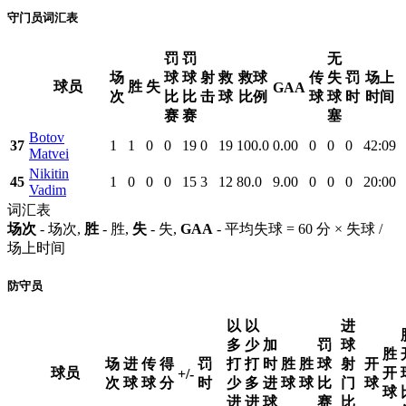
守门员词汇表
罚
罚
无
场
球
球
射
救
救球
传
失
罚
场上
球员
胜
失
GAA
次
比
比
击
球
比例
球
球
时
时间
赛
赛
塞
Botov
37
1
1
0
0
19
0
19
100.0
0.00
0
0
0
42:09
Matvei
Nikitin
45
1
0
0
0
15
3
12
80.0
9.00
0
0
0
20:00
Vadim
词汇表
场次
- 场次,
胜
- 胜,
失
- 失,
GAA
- 平均失球 = 60 分 × 失球 /
场上时间
防守员
以
以
进
多
少
加
罚
球
胜
场
进
传
得
罚
打
打
时
胜
胜
球
射
开
球员
开
+/-
次
球
球
分
时
少
多
进
球
球
比
门
球
球
进
进
球
赛
比