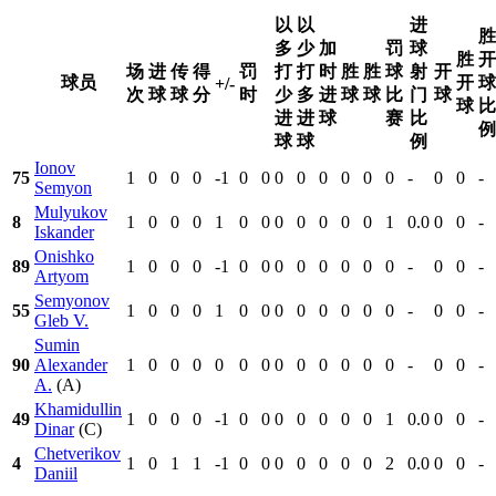
以
以
进
胜
多
少
加
罚
球
胜
开
场
进
传
得
罚
打
打
时
胜
胜
球
射
开
球员
开
球
+/-
次
球
球
分
时
少
多
进
球
球
比
门
球
球
比
进
进
球
赛
比
例
球
球
例
Ionov
75
1
0
0
0
-1
0
0
0
0
0
0
0
0
-
0
0
-
Semyon
Mulyukov
8
1
0
0
0
1
0
0
0
0
0
0
0
1
0.0
0
0
-
Iskander
Onishko
89
1
0
0
0
-1
0
0
0
0
0
0
0
0
-
0
0
-
Artyom
Semyonov
55
1
0
0
0
1
0
0
0
0
0
0
0
0
-
0
0
-
Gleb V.
Sumin
90
Alexander
1
0
0
0
0
0
0
0
0
0
0
0
0
-
0
0
-
A.
(A)
Khamidullin
49
1
0
0
0
-1
0
0
0
0
0
0
0
1
0.0
0
0
-
Dinar
(C)
Chetverikov
4
1
0
1
1
-1
0
0
0
0
0
0
0
2
0.0
0
0
-
Daniil