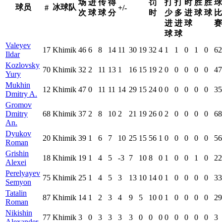
场
进
传
得
罚
打
打
时
胜
胜
球
球员
冰球队
#
+/-
次
球
球
分
时
少
多
进
球
球
比
进
进
球
赛
球
球
Valeyev
17
Khimik
46
6
8
14
11
30
19
32
4
1
1
0
1
0
62
Ildar
Kozlovsky
70
Khimik
32
2
11
13
1
16
15
19
2
0
0
0
0
0
47
Yury
Mukhin
12
Khimik
47
0
11
11
14
29
15
24
0
0
0
0
0
0
35
Dmitry A.
Gromov
Dmitry
68
Khimik
37
2
8
10
2
21
19
26
0
2
0
0
0
0
68
An.
Dyukov
20
Khimik
39
1
6
7
10
25
15
56
1
0
0
0
0
0
56
Roman
Grishin
18
Khimik
19
1
4
5
-3
7
10
8
0
1
0
0
1
0
22
Alexei
Perelyayev
75
Khimik
25
1
4
5
3
13
10
14
0
1
0
0
0
0
33
Semyon
Tatalin
87
Khimik
14
1
2
3
4
9
5
10
0
1
0
0
0
0
29
Roman
Nikishin
77
Khimik
3
0
3
3
3
3
0
0
0
0
0
0
0
0
3
Alexander