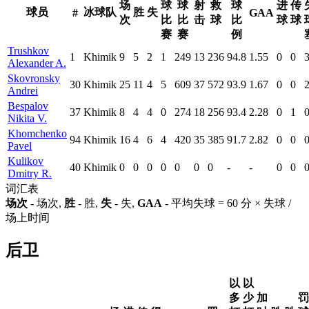
场
球
球
射
救
球
进
传
球员
冰球队
胜
失
#
GAA
次
比
比
击
球
比
球
球
赛
赛
例
Trushkov
1
Khimik
9
5
2
1
249
13
236
94.8
1.55
0
0
Alexander A.
Skovronsky
30
Khimik
25
11
4
5
609
37
572
93.9
1.67
0
0
Andrei
Bespalov
37
Khimik
8
4
4
0
274
18
256
93.4
2.28
0
1
Nikita V.
Khomchenko
94
Khimik
16
4
6
4
420
35
385
91.7
2.82
0
0
Pavel
Kulikov
40
Khimik
0
0
0
0
0
0
0
-
-
0
0
Dmitry R.
词汇表
场次
- 场次,
胜
- 胜,
失
- 失,
GAA
- 平均失球 = 60 分 × 失球 /
场上时间
后卫
以
以
多
少
加
罚