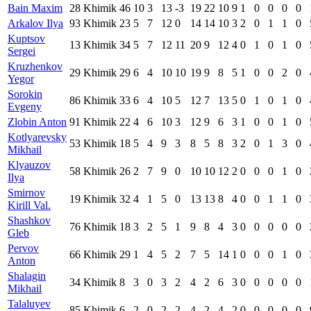
Bain Maxim
28
Khimik
46
10
3
13
-3
19
22
10
9
1
0
0
0
0
Arkalov Ilya
93
Khimik
23
5
7
12
0
14
14
10
3
2
0
1
1
0
Kuptsov
13
Khimik
34
5
7
12
11
20
9
12
4
0
1
0
1
0
Sergei
Kruzhenkov
29
Khimik
29
6
4
10
10
19
9
8
5
1
0
0
2
0
Yegor
Sorokin
86
Khimik
33
6
4
10
5
12
7
13
5
0
1
0
1
0
Evgeny
Zlobin Anton
91
Khimik
22
4
6
10
3
12
9
6
3
1
0
0
1
0
Kotlyarevsky
53
Khimik
18
5
4
9
3
8
5
8
3
2
0
1
3
0
Mikhail
Klyauzov
58
Khimik
26
2
7
9
0
10
10
12
2
0
0
0
1
0
Ilya
Smirnov
19
Khimik
32
4
1
5
0
13
13
8
4
0
0
1
1
0
Kirill Val.
Shashkov
76
Khimik
18
3
2
5
1
9
8
4
3
0
0
0
0
0
Gleb
Pervov
66
Khimik
29
1
4
5
2
7
5
14
1
0
0
0
1
0
Anton
Shalagin
34
Khimik
8
3
0
3
2
4
2
6
3
0
0
0
0
0
Mikhail
Talaluyev
85
Khimik
6
2
0
2
2
4
2
4
2
0
0
0
0
0