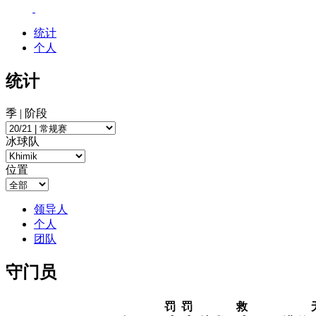
统计
个人
统计
季 | 阶段
冰球队
位置
领导人
个人
团队
守门员
罚
罚
救