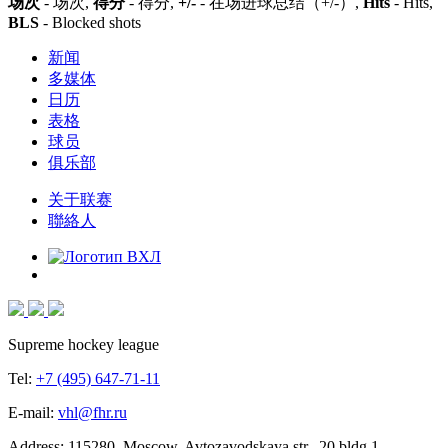
场次
- 场次,
得分
- 得分,
+/-
- 在场进球总结（+/-）,
Hits
- Hits,
BLS
- Blocked shots
新闻
多媒体
日历
表格
球员
俱乐部
关于联赛
聯絡人
Supreme hockey league
Tel:
+7 (495) 647-71-11
E-mail:
vhl@fhr.ru
Address: 115280, Moscow, Avtozavodskaya str., 20 bldg 1