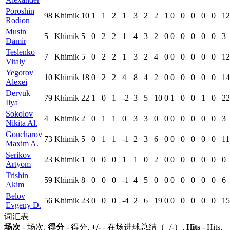
Poroshin
98
Khimik
10
1
1
2
1
3
2
2
1
0
0
0
0
0
12
Rodion
Musin
5
Khimik
5
0
2
2
1
4
3
2
0
0
0
0
0
0
3
Damir
Teslenko
7
Khimik
5
0
2
2
1
3
2
4
0
0
0
0
0
0
12
Vitaly
Yegorov
10
Khimik
18
0
2
2
4
8
4
2
0
0
0
0
0
0
14
Alexei
Dervuk
79
Khimik
22
1
0
1
-2
3
5
10
0
1
0
0
1
0
22
Ilya
Sokolov
4
Khimik
2
0
1
1
0
3
3
0
0
0
0
0
0
0
3
Nikita Al.
Goncharov
73
Khimik
5
0
1
1
-1
2
3
6
0
0
0
0
0
0
11
Maxim A.
Serikov
23
Khimik
1
0
0
0
1
1
0
2
0
0
0
0
0
0
0
Artyom
Trishin
59
Khimik
8
0
0
0
-1
4
5
0
0
0
0
0
0
0
6
Akim
Belov
56
Khimik
23
0
0
0
-4
2
6
19
0
0
0
0
0
0
15
Evgeny D.
词汇表
场次
- 场次,
得分
- 得分,
+/-
- 在场进球总结（+/-）,
Hits
- Hits,