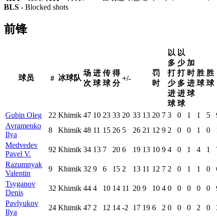
BLS
- Blocked shots
前锋
以
以
多
少
加
场
进
传
得
罚
打
打
时
胜
胜
球员
冰球队
#
+/-
次
球
球
分
时
少
多
进
球
球
进
进
球
球
球
Gubin Oleg
22
Khimik
47
10
23
33
20
33
13
20
7
3
0
1
1
5
Avramenko
8
Khimik
48
11
15
26
5
26
21
12
9
2
0
0
1
0
Ilya
Medvedev
92
Khimik
34
13
7
20
6
19
13
10
9
4
0
1
4
1
Pavel V.
Razumnyak
9
Khimik
32
9
6
15
2
13
11
12
7
2
0
1
1
0
Valentin
Tsyganov
32
Khimik
44
4
10
14
11
20
9
10
4
0
0
0
0
0
Denis
Pavlyukov
24
Khimik
47
2
12
14
-2
17
19
6
2
0
0
0
2
0
Ilya