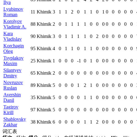
Ilya
Lyubimov
11
Khimik
3
1
1
2
0
1
1
0
1
0
0
0
0
0
Roman
Korolyov
88
Khimik
2
0
1
1
1
1
0
0
0
0
0
0
0
0
Vladimir A.
Kara
90
Khimik
3
0
1
1
1
1
0
2
0
0
0
0
0
0
Vladislav
Korchagin
95
Khimik
4
0
1
1
0
1
1
0
0
0
0
0
0
0
Oleg
Tsyplakov
25
Khimik
1
0
0
0
-1
0
1
0
0
0
0
0
0
0
Maxim
Silantyev
65
Khimik
2
0
0
0
0
0
0
0
0
0
0
0
0
0
Dmitry
Novruzov
89
Khimik
5
0
0
0
1
2
1
0
0
0
0
0
0
0
Ruslan
Avershin
35
Khimik
5
0
0
0
0
1
1
0
0
0
0
0
0
0
Danil
Tagirov
97
Khimik
5
0
0
0
0
0
0
0
0
0
0
0
0
0
Kirill
Shablovsky
38
Khimik
6
0
0
0
0
1
1
2
0
0
0
0
0
0
Zakhar
词汇表