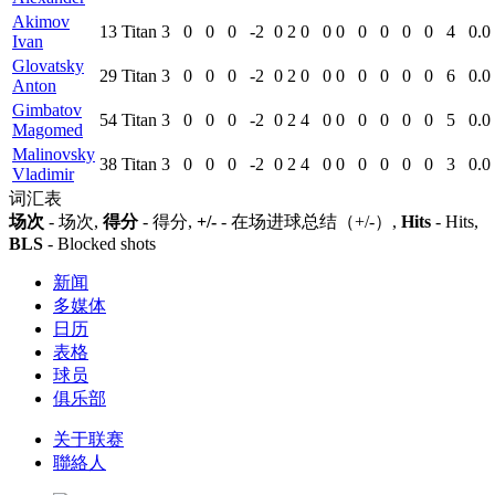
Akimov
13
Titan
3
0
0
0
-2
0
2
0
0
0
0
0
0
0
4
0.0
Ivan
Glovatsky
29
Titan
3
0
0
0
-2
0
2
0
0
0
0
0
0
0
6
0.0
Anton
Gimbatov
54
Titan
3
0
0
0
-2
0
2
4
0
0
0
0
0
0
5
0.0
Magomed
Malinovsky
38
Titan
3
0
0
0
-2
0
2
4
0
0
0
0
0
0
3
0.0
Vladimir
词汇表
场次
- 场次,
得分
- 得分,
+/-
- 在场进球总结（+/-）,
Hits
- Hits,
BLS
- Blocked shots
新闻
多媒体
日历
表格
球员
俱乐部
关于联赛
聯絡人