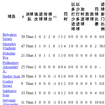
以
以
进
多
少
加
罚
球
冰球
场
进
传
得
罚
打
打
时
胜
胜
球
射
球员
#
+/-
队
次
球
球
分
时
少
多
进
球
球
比
门
进
进
球
赛
比
球
球
例
Belyakov
59
Titan
3
0
2
2
0
1
1
2
0
0
0
0
0
0
6
0.0
Sergei
Shepelev
47
Titan
3
1
0
1
0
1
1
4
1
0
0
0
0
0
2
50.
Vladimir
Dokshin
21
Titan
3
0
1
1
0
1
1
0
0
0
0
0
0
0
6
0.0
Ilya
Polikarpov
Alexander
25
Titan
2
0
0
0
0
0
0
4
0
0
0
0
0
0
0
-
A.
Dedov Ivan
26
Titan
3
0
0
0
-1
0
1
0
0
0
0
0
0
0
1
0.0
Gorlov
9
Titan
3
0
0
0
-1
0
1
2
0
0
0
0
0
0
5
0.0
Sergei
Sakharov
33
Titan
3
0
0
0
-1
0
1
2
0
0
0
0
0
0
4
0.0
Ivan
Selyanin
11
Titan
3
0
0
0
-1
0
1
4
0
0
0
0
0
0
10
0.0
Alexander