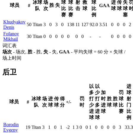
冰球
场
球
球
射
救
球
进
传
失
球员
胜
失
#
GAA
队
次
比
比
击
球
比
球
球
球
赛
赛
例
塞
Khudyakov
50
Titan
3
0
3
0
138
11
127
92.0
3.51
0
0
0
2
Denis
Fofanov
30
Titan
0
0
0
0
0
0
0
-
-
0
0
0
0
Mikhail
词汇表
场次
- 场次,
胜
- 胜,
失
- 失,
GAA
- 平均失球 = 60 分 × 失球 /
场上时间
后卫
以
以
进
多
少
加
罚
球
冰球
场
进
传
得
罚
打
打
时
胜
胜
球
射
球员
#
+/-
队
次
球
球
分
时
少
多
进
球
球
比
门
进
进
球
赛
比
球
球
例
Borodin
19
Titan
3
1
0
1
-2
1
3
0
0
1
0
0
0
0
3
33.3
Evgeny