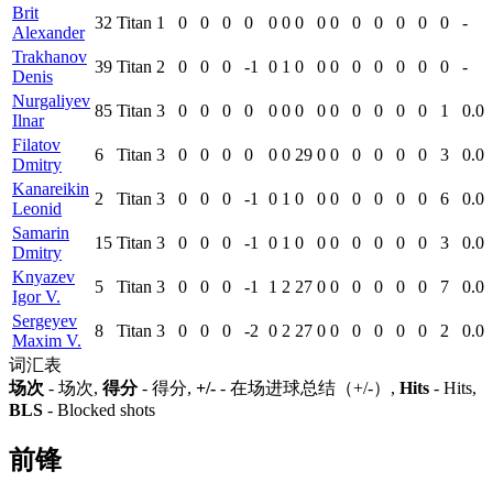
Brit
32
Titan
1
0
0
0
0
0
0
0
0
0
0
0
0
0
0
-
Alexander
Trakhanov
39
Titan
2
0
0
0
-1
0
1
0
0
0
0
0
0
0
0
-
Denis
Nurgaliyev
85
Titan
3
0
0
0
0
0
0
0
0
0
0
0
0
0
1
0.0
Ilnar
Filatov
6
Titan
3
0
0
0
0
0
0
29
0
0
0
0
0
0
3
0.0
Dmitry
Kanareikin
2
Titan
3
0
0
0
-1
0
1
0
0
0
0
0
0
0
6
0.0
Leonid
Samarin
15
Titan
3
0
0
0
-1
0
1
0
0
0
0
0
0
0
3
0.0
Dmitry
Knyazev
5
Titan
3
0
0
0
-1
1
2
27
0
0
0
0
0
0
7
0.0
Igor V.
Sergeyev
8
Titan
3
0
0
0
-2
0
2
27
0
0
0
0
0
0
2
0.0
Maxim V.
词汇表
场次
- 场次,
得分
- 得分,
+/-
- 在场进球总结（+/-）,
Hits
- Hits,
BLS
- Blocked shots
前锋