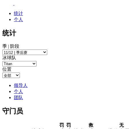
统计
个人
统计
季 | 阶段
冰球队
位置
领导人
个人
团队
守门员
罚
罚
救
无