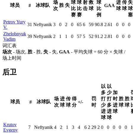
场
球
球
射
救
球
进
传
失
球员
冰球队
胜
失
#
GAA
次
比
比
击
球
比
球
球
球
赛
赛
例
塞
Petrov Yury
31
Neftyanik
3
0
2
0
65
6
59
90.8
2.61
0
0
0
V.
Zhelobnyuk
39
Neftyanik
2
1
1
0
57
5
52
91.2
2.81
0
0
0
Vadim
词汇表
场次
- 场次,
胜
- 胜,
失
- 失,
GAA
- 平均失球 = 60 分 × 失球 /
场上时间
后卫
以
以
多
少
加
场
进
传
得
罚
打
打
时
胜
胜
球员
冰球队
#
+/-
次
球
球
分
时
少
多
进
球
球
进
进
球
球
球
Krutov
7
Neftyanik
4
2
1
3
4
6
2
29
2
0
0
0
0
0
1
Evgeny