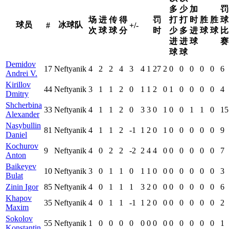
多
少
加
罚
场
进
传
得
罚
打
打
时
胜
胜
球
球员
冰球队
#
+/-
次
球
球
分
时
少
多
进
球
球
比
进
进
球
赛
球
球
Demidov
17
Neftyanik
4
2
2
4
3
4
1
27
2
0
0
0
0
0
6
Andrei V.
Kirillov
44
Neftyanik
3
1
1
2
0
1
1
2
0
1
0
0
0
0
4
Dmitry
Shcherbina
33
Neftyanik
4
1
1
2
0
3
3
0
1
0
0
1
1
0
15
Alexander
Nasybullin
81
Neftyanik
4
1
1
2
-1
1
2
0
1
0
0
0
0
0
9
Daniel
Kochurov
9
Neftyanik
4
0
2
2
-2
2
4
4
0
0
0
0
0
0
7
Anton
Baikeyev
10
Neftyanik
3
0
1
1
0
1
1
0
0
0
0
0
0
0
3
Bulat
Zinin Igor
85
Neftyanik
4
0
1
1
1
3
2
0
0
0
0
0
0
0
6
Khapov
35
Neftyanik
4
0
1
1
-1
1
2
0
0
0
0
0
0
0
2
Maxim
Sokolov
55
Neftyanik
1
0
0
0
0
0
0
0
0
0
0
0
0
0
1
Konstantin