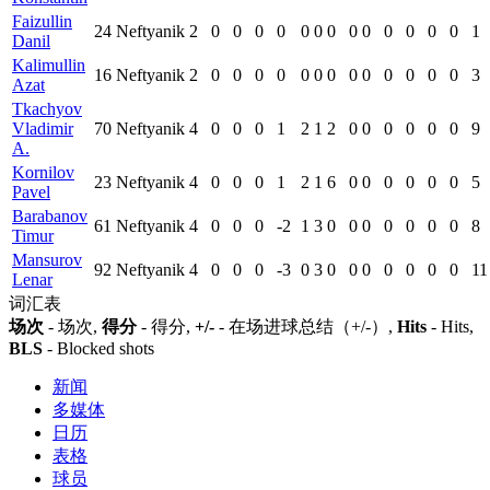
Faizullin
24
Neftyanik
2
0
0
0
0
0
0
0
0
0
0
0
0
0
1
Danil
Kalimullin
16
Neftyanik
2
0
0
0
0
0
0
0
0
0
0
0
0
0
3
Azat
Tkachyov
Vladimir
70
Neftyanik
4
0
0
0
1
2
1
2
0
0
0
0
0
0
9
A.
Kornilov
23
Neftyanik
4
0
0
0
1
2
1
6
0
0
0
0
0
0
5
Pavel
Barabanov
61
Neftyanik
4
0
0
0
-2
1
3
0
0
0
0
0
0
0
8
Timur
Mansurov
92
Neftyanik
4
0
0
0
-3
0
3
0
0
0
0
0
0
0
11
Lenar
词汇表
场次
- 场次,
得分
- 得分,
+/-
- 在场进球总结（+/-）,
Hits
- Hits,
BLS
- Blocked shots
新闻
多媒体
日历
表格
球员