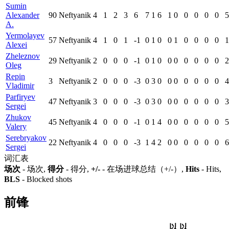
Sumin
Alexander
90
Neftyanik
4
1
2
3
6
7
1
6
1
0
0
0
0
0
5
A.
Yermolayev
57
Neftyanik
4
1
0
1
-1
0
1
0
0
1
0
0
0
0
1
Alexei
Zheleznov
29
Neftyanik
2
0
0
0
-1
0
1
0
0
0
0
0
0
0
2
Oleg
Repin
3
Neftyanik
2
0
0
0
-3
0
3
0
0
0
0
0
0
0
4
Vladimir
Parfiryev
47
Neftyanik
3
0
0
0
-3
0
3
0
0
0
0
0
0
0
3
Sergei
Zhukov
45
Neftyanik
4
0
0
0
-1
0
1
4
0
0
0
0
0
0
5
Valery
Serebryakov
22
Neftyanik
4
0
0
0
-3
1
4
2
0
0
0
0
0
0
6
Sergei
词汇表
场次
- 场次,
得分
- 得分,
+/-
- 在场进球总结（+/-）,
Hits
- Hits,
BLS
- Blocked shots
前锋
以
以