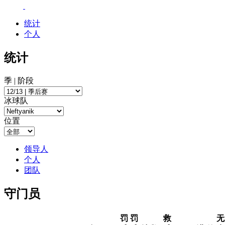
统计
个人
统计
季 | 阶段
冰球队
位置
领导人
个人
团队
守门员
罚
罚
救
无