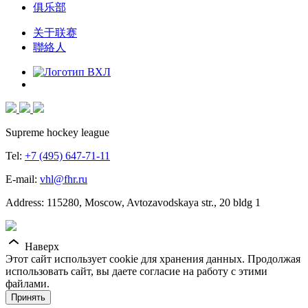
俱乐部
关于联赛
聯絡人
Supreme hockey league
Tel:
+7 (495) 647-71-11
E-mail:
vhl@fhr.ru
Address: 115280, Moscow, Avtozavodskaya str., 20 bldg 1
Наверх
Этот сайт использует cookie для хранения данных. Продолжая
использовать сайт, вы даете согласие на работу с этими
файлами.
Принять