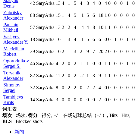
Stasyuk
42
SaryArka
13
4
1
5
4
8
4
0
4
0
0
0
1
0
Denis
Zubritsky
88
SaryArka
15
1
4
5
-1
5
6
18
1
0
0
0
0
0
Alexander
Panshin
57
SaryArka
13
2
2
4
-4
4
8
10
1
1
0
0
0
0
Mikhail
Vasilyev
18
SaryArka
16
1
3
4
-1
5
6
6
0
0
1
0
1
0
Alexander Y.
MacMillan
39
SaryArka
16
2
1
3
2
9
7
20
2
0
0
0
0
0
Robert
Ogorodnikov
46
SaryArka
4
2
0
2
1
1
0
0
1
1
0
0
1
0
Sergei S.
Toryanik
82
SaryArka
11
2
0
2
-2
1
3
9
1
1
0
0
0
0
Alexander
Simonov
32
SaryArka
8
0
2
2
0
2
2
4
0
0
0
0
0
0
Sergei
Tambijevs
14
SaryArka
3
0
0
0
0
0
0
2
0
0
0
0
0
0
Kirils
词汇表
场次
- 场次,
得分
- 得分,
+/-
- 在场进球总结（+/-）,
Hits
- Hits,
BLS
- Blocked shots
新闻