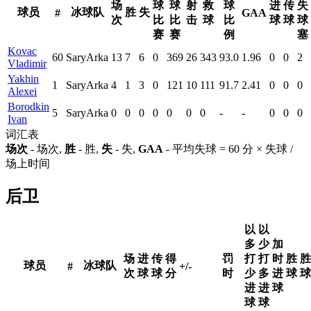
场
球
球
射
救
球
进
传
失
球员
冰球队
胜
失
#
GAA
次
比
比
击
球
比
球
球
球
赛
赛
例
塞
Kovac
60
SaryArka
13
7
6
0
369
26
343
93.0
1.96
0
0
2
Vladimir
Yakhin
1
SaryArka
4
1
3
0
121
10
111
91.7
2.41
0
0
0
Alexei
Borodkin
5
SaryArka
0
0
0
0
0
0
0
-
-
0
0
0
Ivan
词汇表
场次
- 场次,
胜
- 胜,
失
- 失,
GAA
- 平均失球 = 60 分 × 失球 /
场上时间
后卫
以
以
多
少
加
场
进
传
得
罚
打
打
时
胜
胜
球员
冰球队
#
+/-
次
球
球
分
时
少
多
进
球
球
进
进
球
球
球