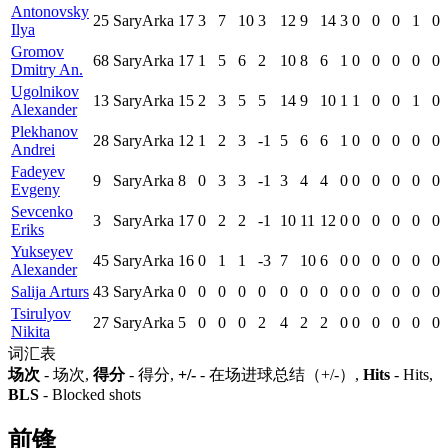
Antonovsky
25
SaryArka
17
3
7
10
3
12
9
14
3
0
0
0
1
0
Ilya
Gromov
68
SaryArka
17
1
5
6
2
10
8
6
1
0
0
0
0
0
Dmitry An.
Ugolnikov
13
SaryArka
15
2
3
5
5
14
9
10
1
1
0
0
1
0
Alexander
Plekhanov
28
SaryArka
12
1
2
3
-1
5
6
6
1
0
0
0
0
0
Andrei
Fadeyev
9
SaryArka
8
0
3
3
-1
3
4
4
0
0
0
0
0
0
Evgeny
Sevcenko
3
SaryArka
17
0
2
2
-1
10
11
12
0
0
0
0
0
0
Eriks
Yukseyev
45
SaryArka
16
0
1
1
-3
7
10
6
0
0
0
0
0
0
Alexander
Salija Arturs
43
SaryArka
0
0
0
0
0
0
0
0
0
0
0
0
0
0
Tsirulyov
27
SaryArka
5
0
0
0
2
4
2
2
0
0
0
0
0
0
Nikita
词汇表
场次
- 场次,
得分
- 得分,
+/-
- 在场进球总结（+/-）,
Hits
- Hits,
BLS
- Blocked shots
前锋