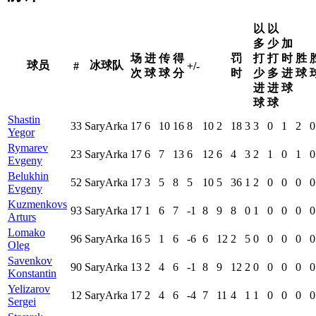
以
以
多
少
加
场
进
传
得
罚
打
打
时
胜
球员
冰球队
#
+/-
次
球
球
分
时
少
多
进
球
进
进
球
球
球
Shastin
33
SaryArka
17
6
10
16
8
10
2
18
3
3
0
1
2
0
Yegor
Rymarev
23
SaryArka
17
6
7
13
6
12
6
4
3
2
1
0
1
0
Evgeny
Belukhin
52
SaryArka
17
3
5
8
5
10
5
36
1
2
0
0
0
0
Evgeny
Kuzmenkovs
93
SaryArka
17
1
6
7
-1
8
9
8
0
1
0
0
0
0
Arturs
Lomako
96
SaryArka
16
5
1
6
-6
6
12
2
5
0
0
0
0
0
Oleg
Savenkov
90
SaryArka
13
2
4
6
-1
8
9
12
2
0
0
0
0
0
Konstantin
Yelizarov
12
SaryArka
17
2
4
6
-4
7
11
4
1
1
0
0
0
0
Sergei