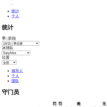
统计
个人
统计
季 | 阶段
冰球队
位置
领导人
个人
团队
守门员
罚
罚
救
无