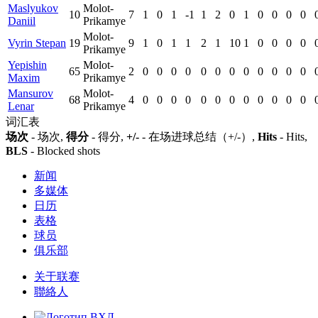
Maslyukov
Molot-
10
7
1
0
1
-1
1
2
0
1
0
0
0
0
Daniil
Prikamye
Molot-
Vyrin Stepan
19
9
1
0
1
1
2
1
10
1
0
0
0
0
Prikamye
Yepishin
Molot-
65
2
0
0
0
0
0
0
0
0
0
0
0
0
Maxim
Prikamye
Mansurov
Molot-
68
4
0
0
0
0
0
0
0
0
0
0
0
0
Lenar
Prikamye
词汇表
场次
- 场次,
得分
- 得分,
+/-
- 在场进球总结（+/-）,
Hits
- Hits,
BLS
- Blocked shots
新闻
多媒体
日历
表格
球员
俱乐部
关于联赛
聯絡人