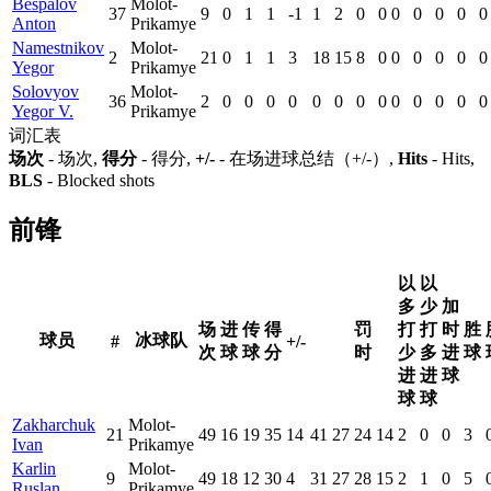
Bespalov
Molot-
37
9
0
1
1
-1
1
2
0
0
0
0
0
0
0
Anton
Prikamye
Namestnikov
Molot-
2
21
0
1
1
3
18
15
8
0
0
0
0
0
0
Yegor
Prikamye
Solovyov
Molot-
36
2
0
0
0
0
0
0
0
0
0
0
0
0
0
Yegor V.
Prikamye
词汇表
场次
- 场次,
得分
- 得分,
+/-
- 在场进球总结（+/-）,
Hits
- Hits,
BLS
- Blocked shots
前锋
以
以
多
少
加
场
进
传
得
罚
打
打
时
胜
球员
冰球队
#
+/-
次
球
球
分
时
少
多
进
球
进
进
球
球
球
Zakharchuk
Molot-
21
49
16
19
35
14
41
27
24
14
2
0
0
3
Ivan
Prikamye
Karlin
Molot-
9
49
18
12
30
4
31
27
28
15
2
1
0
5
Ruslan
Prikamye