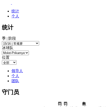
统计
个人
统计
季 | 阶段
冰球队
位置
领导人
个人
团队
守门员
罚
罚
救