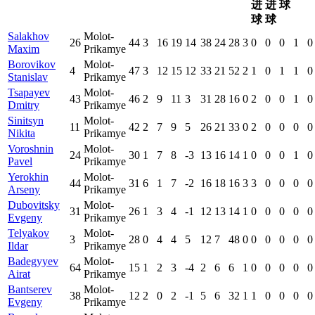
进
进
球
球
球
Salakhov
Molot-
26
44
3
16
19
14
38
24
28
3
0
0
0
1
0
Maxim
Prikamye
Borovikov
Molot-
4
47
3
12
15
12
33
21
52
2
1
0
1
1
0
Stanislav
Prikamye
Tsapayev
Molot-
43
46
2
9
11
3
31
28
16
0
2
0
0
1
0
Dmitry
Prikamye
Sinitsyn
Molot-
11
42
2
7
9
5
26
21
33
0
2
0
0
0
0
Nikita
Prikamye
Voroshnin
Molot-
24
30
1
7
8
-3
13
16
14
1
0
0
0
1
0
Pavel
Prikamye
Yerokhin
Molot-
44
31
6
1
7
-2
16
18
16
3
3
0
0
0
0
Arseny
Prikamye
Dubovitsky
Molot-
31
26
1
3
4
-1
12
13
14
1
0
0
0
0
0
Evgeny
Prikamye
Telyakov
Molot-
3
28
0
4
4
5
12
7
48
0
0
0
0
0
0
Ildar
Prikamye
Badegyyev
Molot-
64
15
1
2
3
-4
2
6
6
1
0
0
0
0
0
Airat
Prikamye
Bantserev
Molot-
38
12
2
0
2
-1
5
6
32
1
1
0
0
0
0
Evgeny
Prikamye