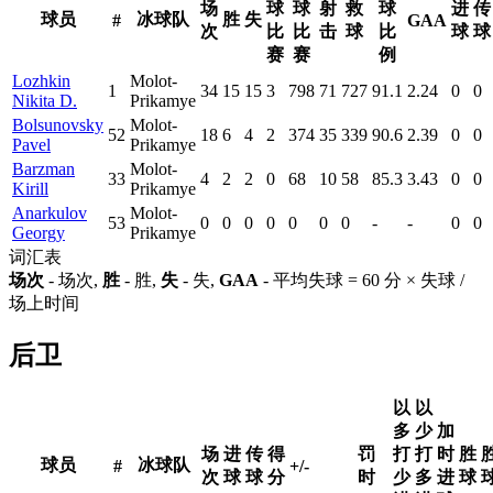
场
球
球
射
救
球
进
传
球员
冰球队
胜
失
#
GAA
次
比
比
击
球
比
球
球
赛
赛
例
Lozhkin
Molot-
1
34
15
15
3
798
71
727
91.1
2.24
0
0
Nikita D.
Prikamye
Bolsunovsky
Molot-
52
18
6
4
2
374
35
339
90.6
2.39
0
0
Pavel
Prikamye
Barzman
Molot-
33
4
2
2
0
68
10
58
85.3
3.43
0
0
Kirill
Prikamye
Anarkulov
Molot-
53
0
0
0
0
0
0
0
-
-
0
0
Georgy
Prikamye
词汇表
场次
- 场次,
胜
- 胜,
失
- 失,
GAA
- 平均失球 = 60 分 × 失球 /
场上时间
后卫
以
以
多
少
加
场
进
传
得
罚
打
打
时
胜
球员
冰球队
#
+/-
次
球
球
分
时
少
多
进
球