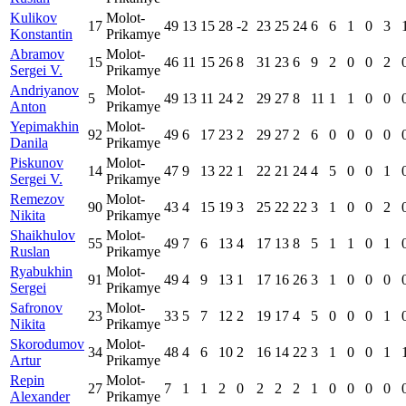
Kulikov
Molot-
17
49
13
15
28
-2
23
25
24
6
6
1
0
3
Konstantin
Prikamye
Abramov
Molot-
15
46
11
15
26
8
31
23
6
9
2
0
0
2
Sergei V.
Prikamye
Andriyanov
Molot-
5
49
13
11
24
2
29
27
8
11
1
1
0
0
Anton
Prikamye
Yepimakhin
Molot-
92
49
6
17
23
2
29
27
2
6
0
0
0
0
Danila
Prikamye
Piskunov
Molot-
14
47
9
13
22
1
22
21
24
4
5
0
0
1
Sergei V.
Prikamye
Remezov
Molot-
90
43
4
15
19
3
25
22
22
3
1
0
0
2
Nikita
Prikamye
Shaikhulov
Molot-
55
49
7
6
13
4
17
13
8
5
1
1
0
1
Ruslan
Prikamye
Ryabukhin
Molot-
91
49
4
9
13
1
17
16
26
3
1
0
0
0
Sergei
Prikamye
Safronov
Molot-
23
33
5
7
12
2
19
17
4
5
0
0
0
1
Nikita
Prikamye
Skorodumov
Molot-
34
48
4
6
10
2
16
14
22
3
1
0
0
1
Artur
Prikamye
Repin
Molot-
27
7
1
1
2
0
2
2
2
1
0
0
0
0
Alexander
Prikamye