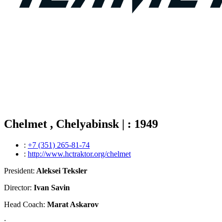
Chelmet , Chelyabinsk | : 1949
:
+7 (351) 265-81-74
:
http://www.hctraktor.org/chelmet
President:
Aleksei Teksler
Director:
Ivan Savin
Head Coach:
Marat Askarov
: