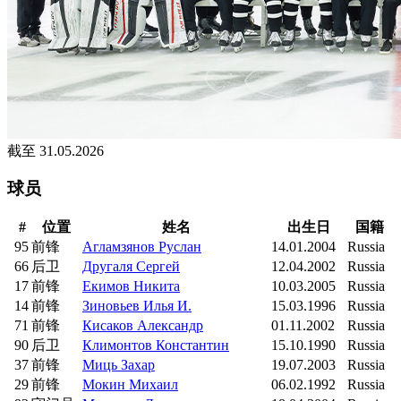
截至 31.05.2026
球员
#
位置
姓名
出生日
国籍
95
前锋
Агламзянов Руслан
14.01.2004
Russia
66
后卫
Другаля Сергей
12.04.2002
Russia
17
前锋
Екимов Никита
10.03.2005
Russia
14
前锋
Зиновьев Илья И.
15.03.1996
Russia
71
前锋
Кисаков Александр
01.11.2002
Russia
90
后卫
Климонтов Константин
15.10.1990
Russia
37
前锋
Миць Захар
19.07.2003
Russia
29
前锋
Мокин Михаил
06.02.1992
Russia