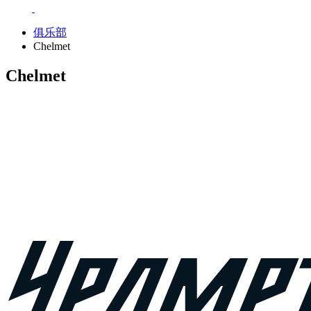
俱乐部
Chelmet
Chelmet