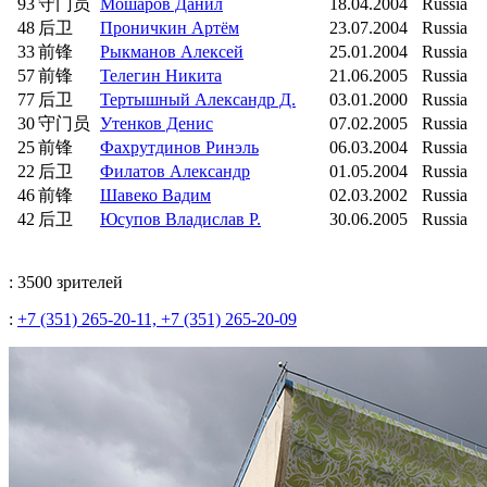
93
守门员
Мошаров Данил
18.04.2004
Russia
48
后卫
Проничкин Артём
23.07.2004
Russia
33
前锋
Рыкманов Алексей
25.01.2004
Russia
57
前锋
Телегин Никита
21.06.2005
Russia
77
后卫
Тертышный Александр Д.
03.01.2000
Russia
30
守门员
Утенков Денис
07.02.2005
Russia
25
前锋
Фахрутдинов Ринэль
06.03.2004
Russia
22
后卫
Филатов Александр
01.05.2004
Russia
46
前锋
Шавеко Вадим
02.03.2002
Russia
42
后卫
Юсупов Владислав Р.
30.06.2005
Russia
: 3500 зрителей
:
+7 (351) 265-20-11, +7 (351) 265-20-09