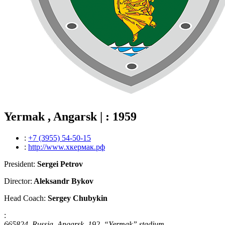
Yermak , Angarsk | : 1959
:
+7 (3955) 54-50-15
:
http://www.хкермак.рф
President:
Sergei Petrov
Director:
Aleksandr Bykov
Head Coach:
Sergey Chubykin
:
665824, Russia, Angarsk, 192, “Yermak” stadium