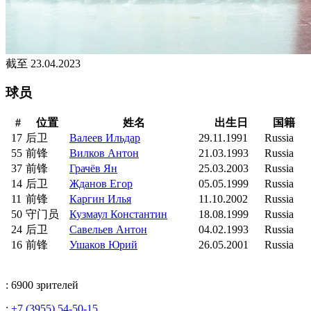
截至 23.04.2023
球员
#
位置
姓名
出生日
国籍
17
后卫
Валеев Ильдар
29.11.1991
Russia
55
前锋
Вилков Антон
21.03.1993
Russia
37
前锋
Грачёв Ян
25.03.2003
Russia
14
后卫
Жданов Егор
05.05.1999
Russia
11
前锋
Каргин Илья
11.10.2002
Russia
50
守门员
Кузмаул Константин
18.08.1999
Russia
24
后卫
Савельев Антон
04.02.1993
Russia
16
前锋
Ушаков Юрий
26.05.2001
Russia
: 6900 зрителей
:
+7 (3955) 54-50-15