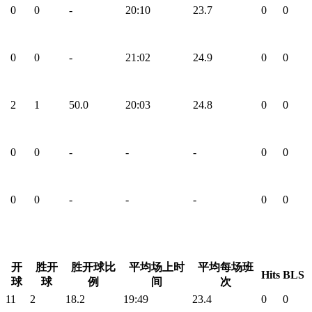
0
0
-
20:10
23.7
0
0
0
0
-
21:02
24.9
0
0
2
1
50.0
20:03
24.8
0
0
0
0
-
-
-
0
0
0
0
-
-
-
0
0
开
胜开
胜开球比
平均场上时
平均每场班
Hits
BLS
球
球
例
间
次
11
2
18.2
19:49
23.4
0
0