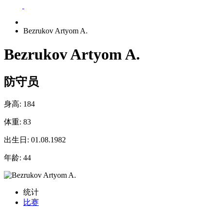
Bezrukov Artyom A.
Bezrukov Artyom A.
防守员
身高:
184
体重:
83
出生日:
01.08.1982
年龄:
44
统计
比赛