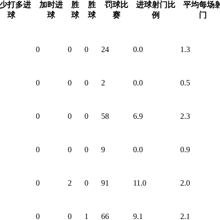
少打多进
加时进
胜
胜
罚球比
进球射门比
平均每场
球
球
球
球
赛
例
门
0
0
0
24
0.0
1.3
0
0
0
2
0.0
0.5
0
0
0
58
6.9
2.3
0
0
0
9
0.0
0.9
0
2
0
91
11.0
2.0
0
0
1
66
9.1
2.1