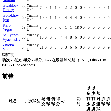
Glushkov
Yuzhny
55
7
0
1
1
0
2
2
0
0
0
0
0
0
0
1
Dmitry
Ural
Gorokhov
Yuzhny
60
10
0
1
1
0
4
4
4
0
0
0
0
0
0
5
Igor
Ural
Karp
Yuzhny
53
3
0
0
0
0
1
1
18
0
0
0
0
0
0
0
Yegor
Ural
Seluyanov
Yuzhny
38
13
0
0
0
-4
4
8
6
0
0
0
0
0
0
3
Vyacheslav
Ural
Zhloba
Yuzhny
3
21
0
0
0
-3
3
6
6
0
0
0
0
0
0
9
Nikita
Ural
词汇表
场次
- 场次,
得分
- 得分,
+/-
- 在场进球总结（+/-）,
Hits
- Hits,
BLS
- Blocked shots
前锋
以
以
多
少
加
场
进
传
得
罚
打
打
时
胜
胜
球员
冰球队
#
+/-
次
球
球
分
时
少
多
进
球
球
进
进
球