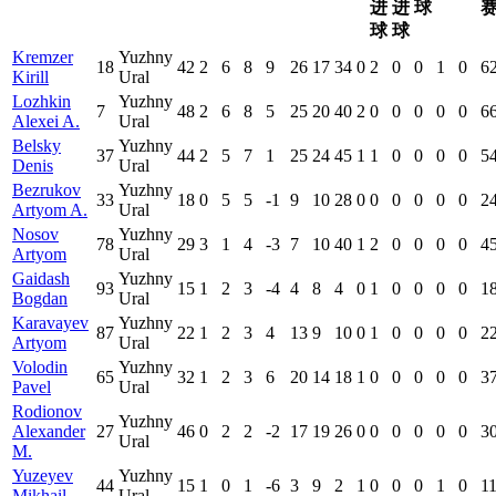
进
进
球
球
球
Kremzer
Yuzhny
18
42
2
6
8
9
26
17
34
0
2
0
0
1
0
6
Kirill
Ural
Lozhkin
Yuzhny
7
48
2
6
8
5
25
20
40
2
0
0
0
0
0
6
Alexei A.
Ural
Belsky
Yuzhny
37
44
2
5
7
1
25
24
45
1
1
0
0
0
0
5
Denis
Ural
Bezrukov
Yuzhny
33
18
0
5
5
-1
9
10
28
0
0
0
0
0
0
2
Artyom A.
Ural
Nosov
Yuzhny
78
29
3
1
4
-3
7
10
40
1
2
0
0
0
0
4
Artyom
Ural
Gaidash
Yuzhny
93
15
1
2
3
-4
4
8
4
0
1
0
0
0
0
1
Bogdan
Ural
Karavayev
Yuzhny
87
22
1
2
3
4
13
9
10
0
1
0
0
0
0
2
Artyom
Ural
Volodin
Yuzhny
65
32
1
2
3
6
20
14
18
1
0
0
0
0
0
3
Pavel
Ural
Rodionov
Yuzhny
Alexander
27
46
0
2
2
-2
17
19
26
0
0
0
0
0
0
3
Ural
M.
Yuzeyev
Yuzhny
44
15
1
0
1
-6
3
9
2
1
0
0
0
1
0
1
Mikhail
Ural