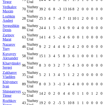
Yegor
Ural
Vedkalov
Yuzhny
70
39
2
6
8
-3
13
16
8
2
0
0
0
0
0
Maxim
Ural
Lozhkin
Yuzhny
28
25
3
4
7
-4
7
11
10
1
2
0
0
1
0
Andrei
Ural
Sergushkin
Yuzhny
86
24
4
1
5
-3
6
9
0
4
0
0
0
0
0
Denis
Ural
Zaripov
Yuzhny
63
14
1
4
5
-2
4
6
0
0
1
0
0
0
0
Marat
Ural
Nazarov
Yuzhny
46
9
2
2
4
4
6
2
4
2
0
0
0
0
0
Yury
Ural
Kuvayev
Yuzhny
58
15
1
3
4
5
8
3
6
1
0
0
0
1
0
Alexander
Ural
Kharytinsky
Yuzhny
96
8
3
0
3
2
7
5
4
3
0
0
0
0
0
Sergei
Ural
Zakharov
Yuzhny
35
5
2
1
3
4
5
1
2
2
0
0
0
0
0
Vladilen
Ural
Khlyntsev
Yuzhny
89
8
0
3
3
-1
3
4
4
0
0
0
0
0
0
Ivan
Ural
Shingareyev
Yuzhny
52
14
2
0
2
0
4
4
0
1
1
0
1
2
0
Timur
Ural
Rozhkov
Yuzhny
43
19
2
0
2
-5
5
10
8
1
1
0
0
0
0
Yegor
Ural