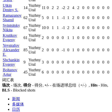
Utkin
Yuzhny
14
11
0
2
2
-2
2
4
2
0
0
0
0
0
0
Dmitry S.
Ural
Ramazanov
Yuzhny
62
5
0
1
1
-1
1
2
0
0
0
0
0
0
0
Shamil
Ural
Svintsitsky
Yuzhny
67
10
0
1
1
-1
2
3
4
0
0
0
0
0
0
Nikita
Ural
Krutikov
Yuzhny
61
2
0
0
0
0
1
1
0
0
0
0
0
0
0
Evgeny
Ural
Yevgrafov
Yuzhny
Alexander
85
2
0
0
0
-1
0
1
0
0
0
0
0
0
0
Ural
E.
Shchankin
Yuzhny
9
3
0
0
0
0
0
0
0
0
0
0
0
0
0
Evgeny
Ural
Boltanov
Yuzhny
45
6
0
0
0
0
0
0
0
0
0
0
0
0
0
Artur
Ural
词汇表
场次
- 场次,
得分
- 得分,
+/-
- 在场进球总结（+/-）,
Hits
- Hits,
BLS
- Blocked shots
新闻
多媒体
日历