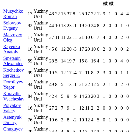
球
球
Muzychko
Yuzhny
13
48
22
15
37
8
25
17
22
12
9
1
0
4
4
Roman
Ural
Solovyov
Yuzhny
92
44
10
13
23
-1
19
20
24
8
2
0
0
1
0
Evgeny
Ural
Marzoyev
Yuzhny
17
37
11
11
22
11
21
10
6
7
4
0
0
2
0
Oleg
Ural
Rayenko
Yuzhny
10
45
8
12
20
-3
17
20
10
6
2
0
0
0
2
Anatoly
Ural
Smetanin
Yuzhny
59
28
5
14
19
7
15
8
16
4
1
0
0
4
0
Alexander
Ural
Kochetkov
Yuzhny
99
19
5
12
17
-4
7
11
8
2
3
0
0
1
1
Sergei E.
Ural
Dorofeyev
Yuzhny
94
49
8
5
13
-1
21
22
12
5
2
1
0
2
0
Yegor
Ural
Karavdin
Yuzhny
84
42
4
5
9
-9
14
23
20
3
1
0
0
0
0
Vyacheslav
Ural
Polyakov
Yuzhny
16
27
2
7
9
1
12
11
2
2
0
0
0
0
0
Valery
Ural
Arsenyuk
Yuzhny
76
19
6
2
8
-2
10
12
4
5
0
1
0
0
0
Dmitry
Ural
Chuguyev
Yuzhny
79
24
4
4
8
5
12
7
17
3
1
0
0
0
0