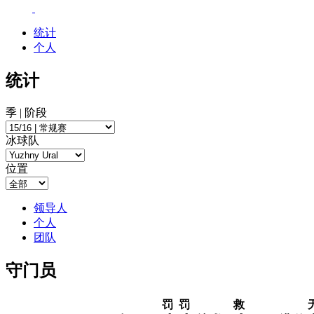
统计
个人
统计
季 | 阶段
冰球队
位置
领导人
个人
团队
守门员
罚
罚
救