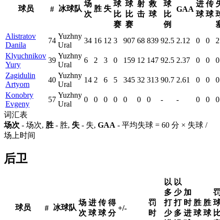
场
球
球
射
救
球
进
传
球员
冰球队
胜
失
#
GAA
次
比
比
击
球
比
球
球
赛
赛
例
Alistratov
Yuzhny
74
34
16
12
3
907
68
839
92.5
2.12
0
0
2
Danila
Ural
Klyuchnikov
Yuzhny
39
6
2
3
0
159
12
147
92.5
2.37
0
0
0
Yury
Ural
Zagidulin
Yuzhny
40
14
2
6
5
345
32
313
90.7
2.61
0
0
0
Artyom
Ural
Konobry
Yuzhny
57
0
0
0
0
0
0
0
-
-
0
0
0
Evgeny
Ural
词汇表
场次
- 场次,
胜
- 胜,
失
- 失,
GAA
- 平均失球 = 60 分 × 失球 /
场上时间
后卫
以
以
多
少
加
场
进
传
得
罚
打
打
时
胜
胜
球员
冰球队
#
+/-
次
球
球
分
时
少
多
进
球
球