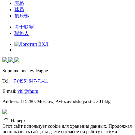
表格
球员
俱乐部
关于联赛
聯絡人
Supreme hockey league
Tel:
+7 (495) 647-71-11
E-mail:
vhl@fhr.ru
Address: 115280, Moscow, Avtozavodskaya str., 20 bldg 1
Наверх
Этот сайт использует cookie для хранения данных. Продолжая
использовать сайт, вы даете согласие на работу с этими