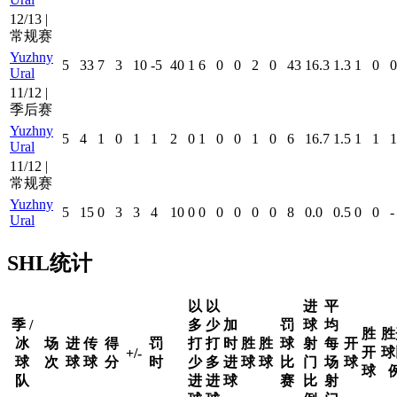
12/13 |
常规赛
Yuzhny
5
33
7
3
10
-5
40
1
6
0
0
2
0
43
16.3
1.3
1
0
0
Ural
11/12 |
季后赛
Yuzhny
5
4
1
0
1
1
2
0
1
0
0
1
0
6
16.7
1.5
1
1
1
Ural
11/12 |
常规赛
Yuzhny
5
15
0
3
3
4
10
0
0
0
0
0
0
8
0.0
0.5
0
0
-
Ural
SHL统计
以
以
进
平
季 /
多
少
加
罚
球
均
胜
胜
冰
场
进
传
得
罚
打
打
时
胜
胜
球
射
每
开
开
球
+/-
球
次
球
球
分
时
少
多
进
球
球
比
门
场
球
球
队
进
进
球
赛
比
射