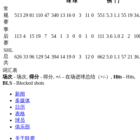
球
球
例
门
常
规
513
29
81
110
47
340
13
16
0
3
11
0
551
5.3
1.1
55
19
34
赛
季
后
113
4
15
19
7
54
1
3
0
0
1
0
111
3.6
1.0
2
2
10
赛
SHL
总
626
33
96
129
54
394
14
19
0
3
12
0
662
5.0
1.1
57
21
36
共
词汇表
场次
- 场次,
得分
- 得分,
+/-
- 在场进球总结（+/-）,
Hits
- Hits,
BLS
- Blocked shots
新闻
多媒体
日历
表格
球员
俱乐部
关于联赛