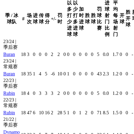
以
以
进
平
多
少
加
罚
球
均
胜
季 / 冰
场
进
传
得
罚
打
打
时
胜
胜
球
射
每
开
开
#
+/-
球队
次
球
球
分
时
少
多
进
球
球
比
门
场
球
球
进
进
球
赛
比
射
球
球
例
门
23/24 |
季后赛
Buran
18
3
0
0
0
2
2
0
0
0
0
0
0
5
0.0
1.7
0
0
-
23/24 |
常规赛
Buran
18
35
1
4
5
-6
10
0
1
0
0
0
0
43
2.3
1.2
0
0
-
22/23 |
季后赛
Rubin
18
4
0
3
3
3
2
0
0
0
0
0
0
5
0.0
1.2
0
0
-
22/23 |
常规赛
Rubin
18
47
6
10
16
2
28
5
1
0
1
2
0
71
8.5
1.5
0
0
-
21/22 |
季后赛
Dynamo