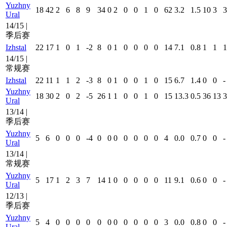
Yuzhny
18
42
2
6
8
9
34
0
2
0
0
1
0
62
3.2
1.5
10
3
3
Ural
14/15 |
季后赛
Izhstal
22
17
1
0
1
-2
8
0
1
0
0
0
0
14
7.1
0.8
1
1
1
14/15 |
常规赛
Izhstal
22
11
1
1
2
-3
8
0
1
0
0
1
0
15
6.7
1.4
0
0
-
Yuzhny
18
30
2
0
2
-5
26
1
1
0
0
1
0
15
13.3
0.5
36
13
3
Ural
13/14 |
季后赛
Yuzhny
5
6
0
0
0
-4
0
0
0
0
0
0
0
4
0.0
0.7
0
0
-
Ural
13/14 |
常规赛
Yuzhny
5
17
1
2
3
7
14
1
0
0
0
0
0
11
9.1
0.6
0
0
-
Ural
12/13 |
季后赛
Yuzhny
5
4
0
0
0
0
0
0
0
0
0
0
0
3
0.0
0.8
0
0
-
Ural