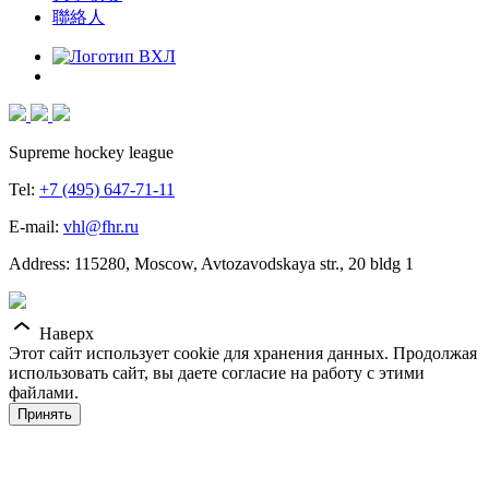
聯絡人
Supreme hockey league
Tel:
+7 (495) 647-71-11
E-mail:
vhl@fhr.ru
Address: 115280, Moscow, Avtozavodskaya str., 20 bldg 1
Наверх
Этот сайт использует cookie для хранения данных. Продолжая
использовать сайт, вы даете согласие на работу с этими
файлами.
Принять