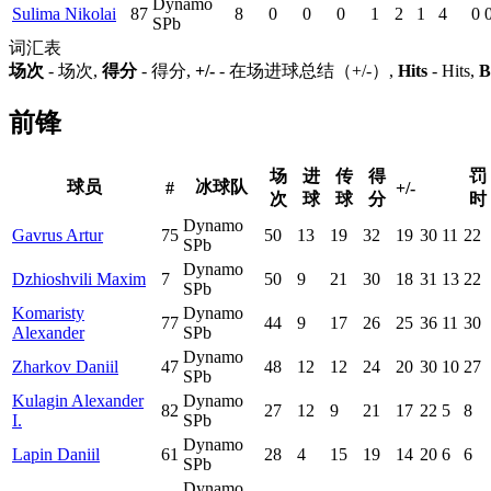
Dynamo
Sulima Nikolai
87
8
0
0
0
1
2
1
4
0
SPb
词汇表
场次
- 场次,
得分
- 得分,
+/-
- 在场进球总结（+/-）,
Hits
- Hits,
B
前锋
场
进
传
得
罚
球员
冰球队
#
+/-
次
球
球
分
时
Dynamo
Gavrus Artur
75
50
13
19
32
19
30
11
22
SPb
Dynamo
Dzhioshvili Maxim
7
50
9
21
30
18
31
13
22
SPb
Komaristy
Dynamo
77
44
9
17
26
25
36
11
30
Alexander
SPb
Dynamo
Zharkov Daniil
47
48
12
12
24
20
30
10
27
SPb
Kulagin Alexander
Dynamo
82
27
12
9
21
17
22
5
8
I.
SPb
Dynamo
Lapin Daniil
61
28
4
15
19
14
20
6
6
SPb
Dynamo