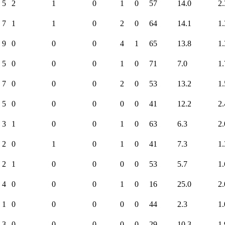
5
2
1
0
1
0
57
14.0
2.
7
1
1
0
2
0
64
14.1
1.
9
0
0
0
4
1
65
13.8
1.
5
0
0
0
1
0
71
7.0
1.
7
0
0
0
2
0
53
13.2
1.
5
0
0
0
0
0
41
12.2
2.
3
1
0
0
1
0
63
6.3
2.
2
0
1
0
1
0
41
7.3
1.
2
1
0
0
0
0
53
5.7
1.
4
0
0
0
1
0
16
25.0
2.
1
0
0
0
0
0
44
2.3
1.
3
0
0
0
0
0
29
10.3
1.