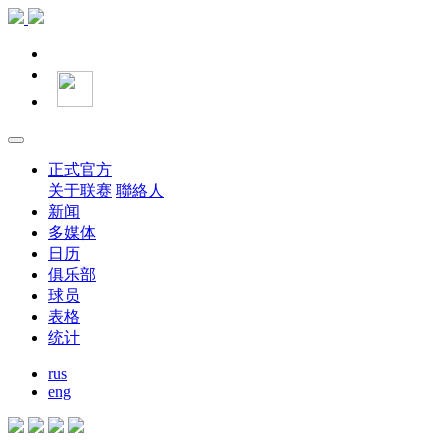
正式官方
关于联赛
聯絡人
新闻
多媒体
日历
俱乐部
球员
表格
统计
rus
eng