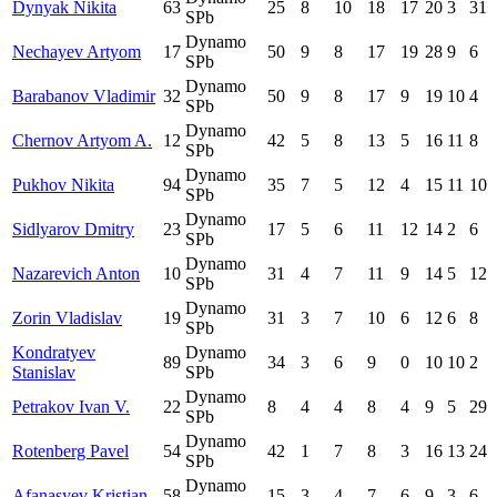
Dynyak Nikita
63
25
8
10
18
17
20
3
31
SPb
Dynamo
Nechayev Artyom
17
50
9
8
17
19
28
9
6
SPb
Dynamo
Barabanov Vladimir
32
50
9
8
17
9
19
10
4
SPb
Dynamo
Chernov Artyom A.
12
42
5
8
13
5
16
11
8
SPb
Dynamo
Pukhov Nikita
94
35
7
5
12
4
15
11
10
SPb
Dynamo
Sidlyarov Dmitry
23
17
5
6
11
12
14
2
6
SPb
Dynamo
Nazarevich Anton
10
31
4
7
11
9
14
5
12
SPb
Dynamo
Zorin Vladislav
19
31
3
7
10
6
12
6
8
SPb
Kondratyev
Dynamo
89
34
3
6
9
0
10
10
2
Stanislav
SPb
Dynamo
Petrakov Ivan V.
22
8
4
4
8
4
9
5
29
SPb
Dynamo
Rotenberg Pavel
54
42
1
7
8
3
16
13
24
SPb
Dynamo
Afanasyev Kristian
58
15
3
4
7
6
9
3
6