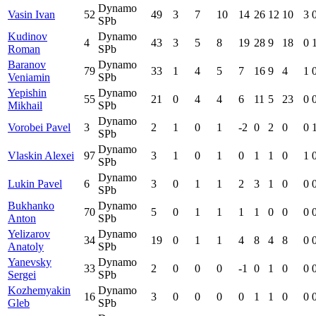
Dynamo
Vasin Ivan
52
49
3
7
10
14
26
12
10
3
SPb
Kudinov
Dynamo
4
43
3
5
8
19
28
9
18
0
Roman
SPb
Baranov
Dynamo
79
33
1
4
5
7
16
9
4
1
Veniamin
SPb
Yepishin
Dynamo
55
21
0
4
4
6
11
5
23
0
Mikhail
SPb
Dynamo
Vorobei Pavel
3
2
1
0
1
-2
0
2
0
0
SPb
Dynamo
Vlaskin Alexei
97
3
1
0
1
0
1
1
0
1
SPb
Dynamo
Lukin Pavel
6
3
0
1
1
2
3
1
0
0
SPb
Bukhanko
Dynamo
70
5
0
1
1
1
1
0
0
0
Anton
SPb
Yelizarov
Dynamo
34
19
0
1
1
4
8
4
8
0
Anatoly
SPb
Yanevsky
Dynamo
33
2
0
0
0
-1
0
1
0
0
Sergei
SPb
Kozhemyakin
Dynamo
16
3
0
0
0
0
1
1
0
0
Gleb
SPb