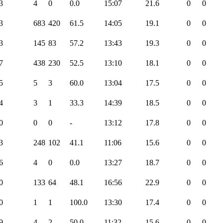
3
4
0
0.0
15:07
21.6
0
0
3
683
420
61.5
14:05
19.1
0
0
3
145
83
57.2
13:43
19.3
0
0
7
438
230
52.5
13:10
18.1
0
0
5
5
3
60.0
13:04
17.5
0
0
4
3
1
33.3
14:39
18.5
0
0
0
0
0
-
13:12
17.8
0
0
3
248
102
41.1
11:06
15.6
0
0
6
4
0
0.0
13:27
18.7
0
0
0
133
64
48.1
16:56
22.9
0
0
0
1
1
100.0
13:30
17.4
0
0
9
4
2
50.0
11:32
15.6
0
0