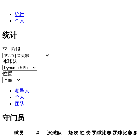
统计
个人
统计
季 | 阶段
冰球队
位置
领导人
个人
团队
守门员
球员
#
冰球队
场次
胜
失
罚球比赛
罚球比赛