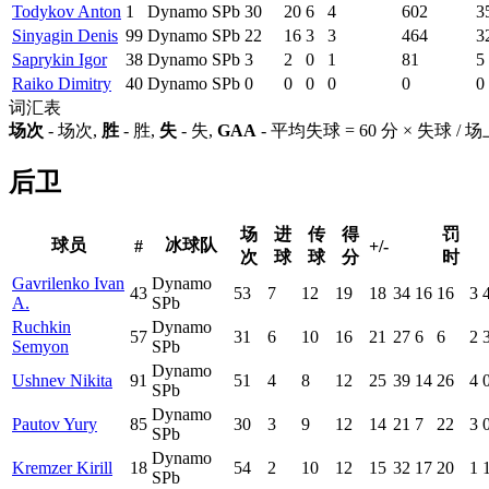
Todykov Anton
1
Dynamo SPb
30
20
6
4
602
3
Sinyagin Denis
99
Dynamo SPb
22
16
3
3
464
3
Saprykin Igor
38
Dynamo SPb
3
2
0
1
81
5
Raiko Dimitry
40
Dynamo SPb
0
0
0
0
0
0
词汇表
场次
- 场次,
胜
- 胜,
失
- 失,
GAA
- 平均失球 = 60 分 × 失球 /
后卫
场
进
传
得
罚
球员
冰球队
#
+/-
次
球
球
分
时
Gavrilenko Ivan
Dynamo
43
53
7
12
19
18
34
16
16
3
A.
SPb
Ruchkin
Dynamo
57
31
6
10
16
21
27
6
6
2
Semyon
SPb
Dynamo
Ushnev Nikita
91
51
4
8
12
25
39
14
26
4
SPb
Dynamo
Pautov Yury
85
30
3
9
12
14
21
7
22
3
SPb
Dynamo
Kremzer Kirill
18
54
2
10
12
15
32
17
20
1
SPb