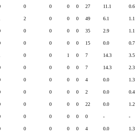
0
0
0
0
0
27
11.1
0.6
1
2
0
0
0
49
6.1
1.1
0
0
0
0
0
35
2.9
1.1
0
0
0
0
0
15
0.0
0.7
1
0
0
1
0
7
14.3
3.5
0
0
0
0
0
7
14.3
2.3
0
0
0
0
0
4
0.0
1.3
0
0
0
0
0
2
0.0
0.4
0
0
0
0
0
22
0.0
1.2
0
0
0
0
0
0
-
-
0
0
0
0
0
4
0.0
1.3