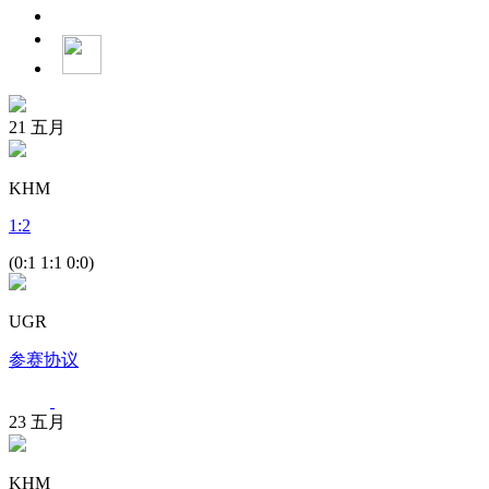
21
五月
KHM
1
:
2
(0:1 1:1 0:0)
UGR
参赛协议
23
五月
KHM