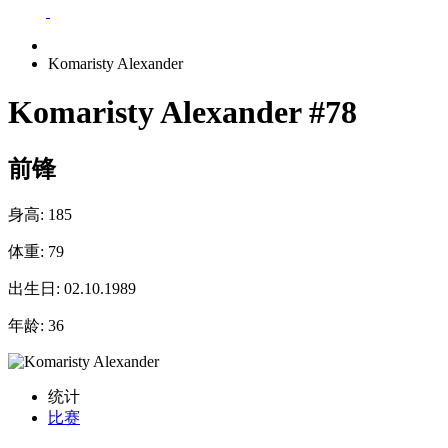
Komaristy Alexander
Komaristy Alexander
#78
前锋
身高:
185
体重:
79
出生日:
02.10.1989
年龄:
36
统计
比赛