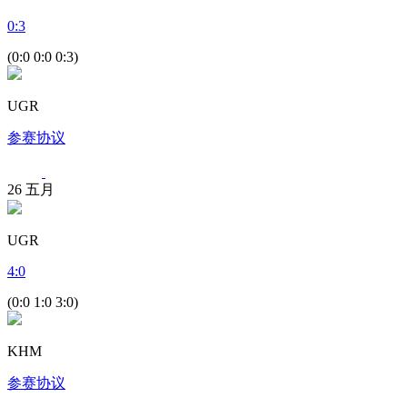
0
:
3
(0:0 0:0 0:3)
UGR
参赛协议
26
五月
UGR
4
:
0
(0:0 1:0 3:0)
KHM
参赛协议