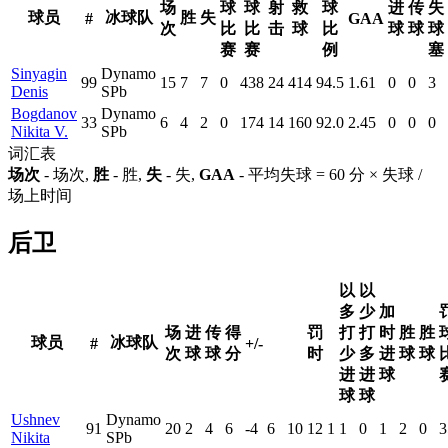
场
球
球
射
救
球
进
传
失
球员
冰球队
胜
失
#
GAA
次
比
比
击
球
比
球
球
球
赛
赛
例
塞
Sinyagin
Dynamo
99
15
7
7
0
438
24
414
94.5
1.61
0
0
3
Denis
SPb
Bogdanov
Dynamo
33
6
4
2
0
174
14
160
92.0
2.45
0
0
0
Nikita V.
SPb
词汇表
场次
- 场次,
胜
- 胜,
失
- 失,
GAA
- 平均失球 = 60 分 × 失球 /
场上时间
后卫
以
以
多
少
加
场
进
传
得
罚
打
打
时
胜
胜
球员
冰球队
#
+/-
次
球
球
分
时
少
多
进
球
球
进
进
球
球
球
Ushnev
Dynamo
91
20
2
4
6
-4
6
10
12
1
1
0
1
2
0
3
Nikita
SPb