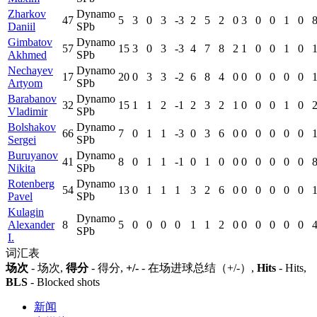
Zharkov
Dynamo
47
5
3
0
3
-3
2
5
2
0
3
0
0
1
0
Daniil
SPb
Gimbatov
Dynamo
57
15
3
0
3
-3
4
7
8
2
1
0
0
1
0
Akhmed
SPb
Nechayev
Dynamo
17
20
0
3
3
-2
6
8
4
0
0
0
0
0
0
Artyom
SPb
Barabanov
Dynamo
32
15
1
1
2
-1
2
3
2
1
0
0
0
1
0
Vladimir
SPb
Bolshakov
Dynamo
66
7
0
1
1
-3
0
3
6
0
0
0
0
0
0
Sergei
SPb
Buruyanov
Dynamo
41
8
0
1
1
-1
0
1
0
0
0
0
0
0
0
Nikita
SPb
Rotenberg
Dynamo
54
13
0
1
1
1
3
2
6
0
0
0
0
0
0
Pavel
SPb
Kulagin
Dynamo
Alexander
8
5
0
0
0
0
1
1
2
0
0
0
0
0
0
SPb
I.
词汇表
场次
- 场次,
得分
- 得分,
+/-
- 在场进球总结（+/-）,
Hits
- Hits,
BLS
- Blocked shots
新闻