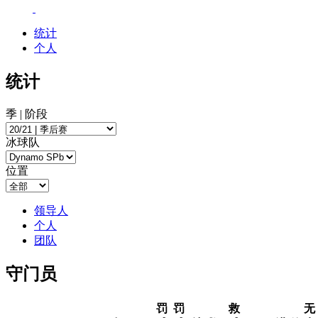
统计
个人
统计
季 | 阶段
冰球队
位置
领导人
个人
团队
守门员
罚
罚
救
无