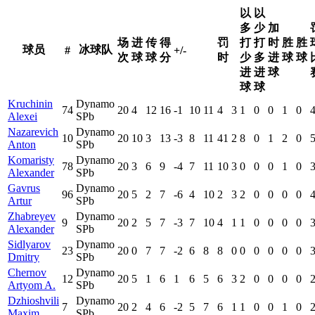
以
以
多
少
加
场
进
传
得
罚
打
打
时
胜
胜
球员
冰球队
#
+/-
次
球
球
分
时
少
多
进
球
球
进
进
球
球
球
Kruchinin
Dynamo
74
20
4
12
16
-1
10
11
4
3
1
0
0
1
0
Alexei
SPb
Nazarevich
Dynamo
10
20
10
3
13
-3
8
11
41
2
8
0
1
2
0
Anton
SPb
Komaristy
Dynamo
78
20
3
6
9
-4
7
11
10
3
0
0
0
1
0
Alexander
SPb
Gavrus
Dynamo
96
20
5
2
7
-6
4
10
2
3
2
0
0
0
0
Artur
SPb
Zhabreyev
Dynamo
9
20
2
5
7
-3
7
10
4
1
1
0
0
0
0
Alexander
SPb
Sidlyarov
Dynamo
23
20
0
7
7
-2
6
8
8
0
0
0
0
0
0
Dmitry
SPb
Chernov
Dynamo
12
20
5
1
6
1
6
5
6
3
2
0
0
0
0
Artyom A.
SPb
Dzhioshvili
Dynamo
7
20
2
4
6
-2
5
7
6
1
1
0
0
1
0
Maxim
SPb