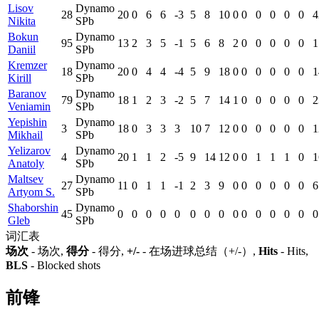
Lisov
Dynamo
28
20
0
6
6
-3
5
8
10
0
0
0
0
0
0
4
Nikita
SPb
Bokun
Dynamo
95
13
2
3
5
-1
5
6
8
2
0
0
0
0
0
1
Daniil
SPb
Kremzer
Dynamo
18
20
0
4
4
-4
5
9
18
0
0
0
0
0
0
1
Kirill
SPb
Baranov
Dynamo
79
18
1
2
3
-2
5
7
14
1
0
0
0
0
0
2
Veniamin
SPb
Yepishin
Dynamo
3
18
0
3
3
3
10
7
12
0
0
0
0
0
0
1
Mikhail
SPb
Yelizarov
Dynamo
4
20
1
1
2
-5
9
14
12
0
0
1
1
1
0
1
Anatoly
SPb
Maltsev
Dynamo
27
11
0
1
1
-1
2
3
9
0
0
0
0
0
0
6
Artyom S.
SPb
Shaborshin
Dynamo
45
0
0
0
0
0
0
0
0
0
0
0
0
0
0
0
Gleb
SPb
词汇表
场次
- 场次,
得分
- 得分,
+/-
- 在场进球总结（+/-）,
Hits
- Hits,
BLS
- Blocked shots
前锋