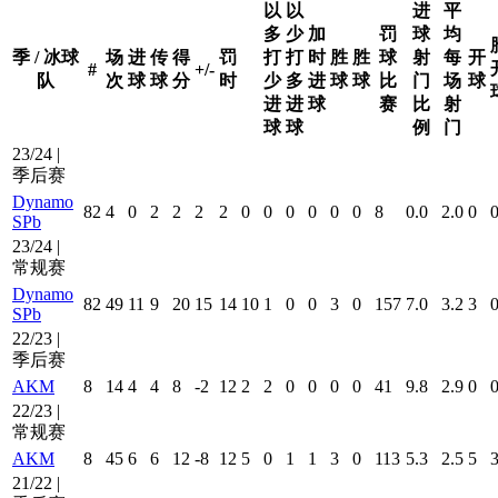
以
以
进
平
多
少
加
罚
球
均
季 / 冰球
场
进
传
得
罚
打
打
时
胜
胜
球
射
每
开
#
+/-
队
次
球
球
分
时
少
多
进
球
球
比
门
场
球
进
进
球
赛
比
射
球
球
例
门
23/24 |
季后赛
Dynamo
82
4
0
2
2
2
2
0
0
0
0
0
0
8
0.0
2.0
0
SPb
23/24 |
常规赛
Dynamo
82
49
11
9
20
15
14
10
1
0
0
3
0
157
7.0
3.2
3
SPb
22/23 |
季后赛
AKM
8
14
4
4
8
-2
12
2
2
0
0
0
0
41
9.8
2.9
0
22/23 |
常规赛
AKM
8
45
6
6
12
-8
12
5
0
1
1
3
0
113
5.3
2.5
5
21/22 |