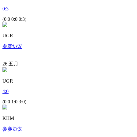
0
:
3
(0:0 0:0 0:3)
UGR
参赛协议
26
五月
UGR
4
:
0
(0:0 1:0 3:0)
KHM
参赛协议