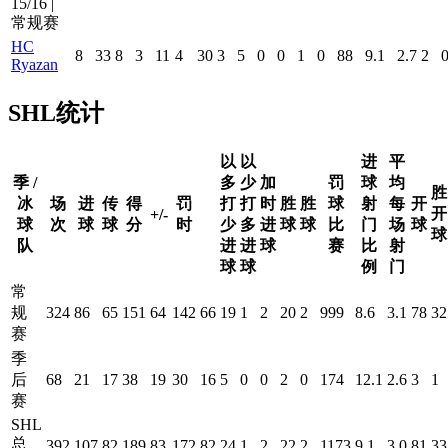
15/16 |
常规赛
HC
8
33
8
3
11
4
30
3
5
0
0
1
0
88
9.1
2.7
2
Ryazan
SHL统计
以
以
进
平
季 /
多
少
加
罚
球
均
胜
冰
场
进
传
得
罚
打
打
时
胜
胜
球
射
每
开
开
+/-
球
次
球
球
分
时
少
多
进
球
球
比
门
场
球
球
队
进
进
球
赛
比
射
球
球
例
门
常
规
324
86
65
151
64
142
66
19
1
2
20
2
999
8.6
3.1
78
32
赛
季
后
68
21
17
38
19
30
16
5
0
0
2
0
174
12.1
2.6
3
1
赛
SHL
总
392
107
82
189
83
172
82
24
1
2
22
2
1173
9.1
3.0
81
33