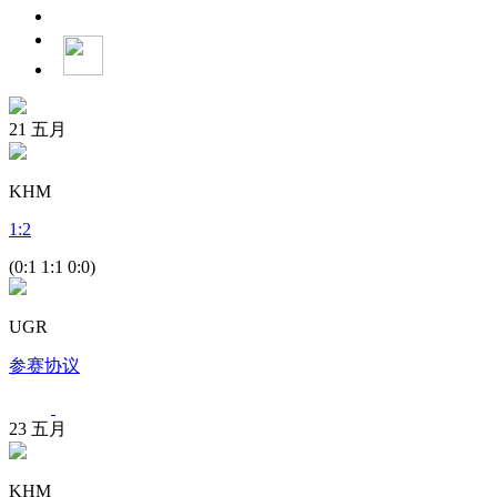
21
五月
KHM
1
:
2
(0:1 1:1 0:0)
UGR
参赛协议
23
五月
KHM